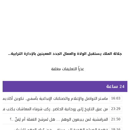
جلالة الملك يستقبل الولاة والعمال الجدد المعينين بالإدارة الترابية...
عذراً التعليقات مغلقة
24 ساعة
ماستر التواصل والإعلام والصناعات الإبداعية بآسفي.. تكوين أكاديمي 
16:03
من عبق التاريخ إلى روحانية الحاضر.. ركب شرفاء المعاشات يكتب فصلاً 
23:29
الفراقشية لمن يبيعون الوهمَ … هل لمرشح الغفلة أم لِمَنْ ..؟
21:50
قهوة الصباح الهجرة إلى سبتة… حين يُباع الوهم للشباب
18:16