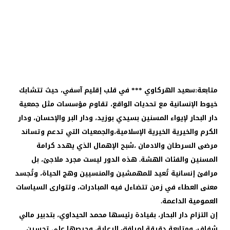
متابعة:سعيد الهركاوي ***
في قلب إقليم آسفي، حيث تتشابك
خيوط الإنسانية مع تحديات الواقع، تقاوم مؤسسات مثل جمعية
دار البحار لإيواء المسنين بسيدي بوزيد، ودار البر والإحسان، ودار
الكرم والخيرية الخيرية الإسلامية،والجمعيات التي تدعم وتساند
مرضى السرطان والادمان ،شبح الإهمال الذي يهدد كرامة
المسنين والفئات الهشة. هذه الدور ليست مجرد ملاجئ، بل
مرافئ إنسانية تُعيد للمهمشين والمنسيين وهج الحياة، وتُجسد
معنى العطاء في زمن تتضاءل فيه المبادرات، وتتوارى السياسات
العمومية الداعمة.
إن التزام دار البحار، بقيادة رئيسها محمد الحيداوي، بتدبير مالي
شفاف، ومتابعة دقيقة لمرافق الرعاية، وحرصها على تحسين