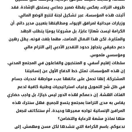
ظروف النزلاء، يعكس يقظة ضمير جماعي يستحق الإشادة. فقد
أثبتت هذه المؤسسة، عبر تشكيل لجنة لتتبع الوضع المالي،
وزيارات ميدانية لمرافق الإيواء، ومطالبتها بتعيين مدير دائم، أن
الكرامة ليست شعارًا عابرًا، بل مشروعًا يوميًا يتطلب الجهد
والمثابرة. لكن هذا النضال الصامت، مهما بلغت قوته، يظل رهين
دعم حقيقي يتجاوز حدود التقدير الأدبي إلى التزام مالي
ومؤسسي ملموس.
سلطات إقليم آسفي، و المنتخبون والفاعلون في المجتمع المدني،
إن هذه المؤسسات تمثل خط الدفاع الأول عن إنسانيتنا
المشتركة. إنها تحمل على عاتقها عبء مواجهة تحديات جسام
في ظل شح التمويل وغياب استراتيجيات وطنية كافية لدعم
الفئات الهشة. إن دعمكم لهذه الدور ليس خيارًا، بل واجب حضاري
يقاس به مدى التزامنا بمجتمع يتسع للجميع. فهل سنترك هذه
المرافئ الإنسانية تواجه مصيرها وحيدة، أم سنتكاتف لنجعل
منها نماذج مشعة للرعاية والتضامن؟
ندعوكم، باسم الكرامة التي ننشدها لكل مسن ومهمش، إلى