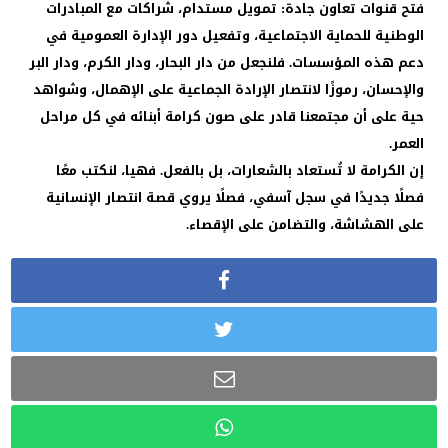
فتح قنوات تعاون جادة: تمويل مستدام، شراكات مع المبادرات
الوطنية للحماية الاجتماعية، وتفعيل دور الإدارة العمومية في
دعم هذه المؤسسات. فلنجعل من دار البحار، ودار الكرم، ودار البر
والإحسان، رموزًا لانتصار الإرادة الجماعية على الإهمال، وشواهد
حية على أن مجتمعنا قادر على صون كرامة أبنائه في كل مراحل
العمر.
إن الكرامة لا تُستعاد بالشعارات، بل بالفعل. فهيا، لنكتب معًا
فصلًا جديدًا في سجل آسفي، فصلًا يروي قصة انتصار الإنسانية
على الهشاشة، والتضامن على الإقصاء.