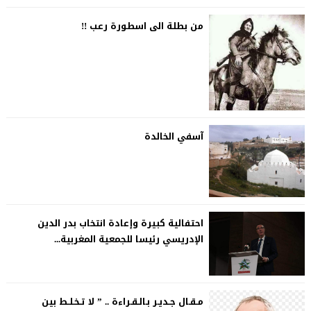
من بطلة الى اسطورة رعب !!
آسفي الخالدة
احتفالية كبيرة وإعادة انتخاب بدر الدين
الإدريسي رئيسا للجمعية المغربية...
مـقـال جـديـر بـالـقـراءة .. ” لا تـخـلـط بين