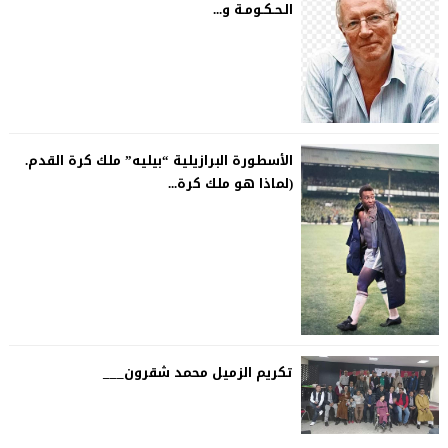
الـحـكـومـة و...
الأسطورة البرازيلية “بيليه” ملك كرة القدم.
(لماذا هو ملك كرة...
تكريم الزميل محمد شقرون___