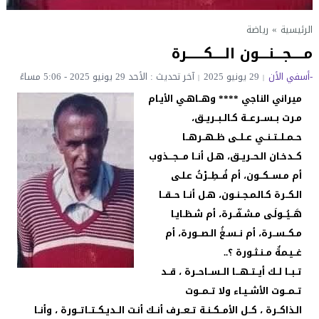
الرئيسية
»
رياضة
مــــجـــنـــون الــــكــــــرة
-أسفي الأن
29 يونيو 2025
آخر تحديث : الأحد 29 يونيو 2025 - 5:06 مساءً
ميراني الناجي **** وهــاهـي الأيـام
مـرت بــســرعــة كـالــبــريــق،
حــمــلــتــنــي عــلــى ظــهــرهــا
كــدخـان الـحــريــق، هـل أنــا مـــجـــذوب
أم مـســكــون، أم فُــطِــرْتُ عـلـى
الـكــرة كـالـمـجــنـون، هـل أنــا حــقــا
هَــيُــولَـى مـشـفّــرة، أم شـظـايـا
مـكــســرة، أم نــسـغُ الـصــورة، أم
غــيـمةٌ مــنـثـورة ؟..
تــبــا لــك أيــتــهـــا الــســاحــرة ، قــد
تــمــوت الأشــيـاء ولا تــمــوت
الـذاكــرة ، كــل الأمــكــنـة تــعــرف أنــك أنـت الــديـكــتــاتــورة ، وأنــا