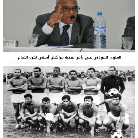
العلوي المودني على رأس عصبة مراكش أسفي لكرة القدم