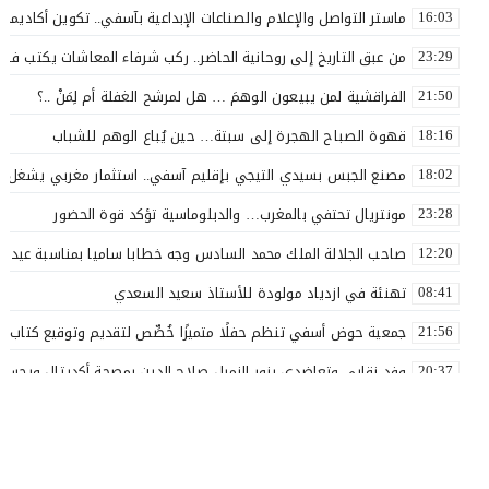
ماستر التواصل والإعلام والصناعات الإبداعية بآسفي.. تكوين أكاديمي 
16:03
من عبق التاريخ إلى روحانية الحاضر.. ركب شرفاء المعاشات يكتب فصلاً 
23:29
الفراقشية لمن يبيعون الوهمَ … هل لمرشح الغفلة أم لِمَنْ ..؟
21:50
قهوة الصباح الهجرة إلى سبتة… حين يُباع الوهم للشباب
18:16
مصنع الجبس بسيدي التيجي بإقليم آسفي.. استثمار مغربي يشغل 110 عاملاً
18:02
مونتريال تحتفي بالمغرب… والدبلوماسية تؤكد قوة الحضور
23:28
صاحب الجلالة الملك محمد السادس وجه خطابا ساميا بمناسبة عيد ا
12:20
تهنئة في ازدياد مولودة للأستاذ سعيد السعدي
08:41
جمعية حوض أسفي تنظم حفلًا متميزًا خُصِّص لتقديم وتوقيع كتاب «ل
21:56
وفد نقابي وتعاضدي يزور الزميل صلاح الدين بمصحة أكديتال ويجسد ق
20:37
الأستاذ سعيد البهالي في لمسة الوفاء لأهل العطاء
18:00
نقذوا فريق اولمبيك أسفي من الهاوية قبل فوات الآوان ..؟
17:54
16:57