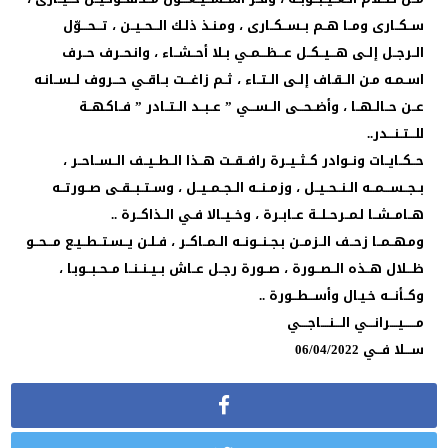
ســكــارى ومــا هــم بــســكــارى ، ومـنـذ ذلـك الـــحــيــن ، تـــحـــوّل
الــرجــل إلــى هـــيــكــل عـــظـــمــي بــلا أحــشــاء ، وانـحــرف حــرف
اســمـه مـن الــقـاف إلــى الــتــاء ، ثــم زاغـــت بــاقــي حـــروف لــســانـه
عــن حــالــهــا ، وأضــحـــى الــســـي ” عــبــد الــتــادر ” فــاكـهــة
للـــتــنـــدر..
حــكــايــات ونــوادر كــثــيــرة رافــقــت هــذا الــطــيــف الــســاحــر ،
بــجــســـمــه الــنــحــيــل ، وزمــنــه الــجــمــيــل ، وســتــبــقــى صــورتــه
هــامــشــا لـمــرحــلــة عــابــرة ، وخــيــالا فــي الــذاكــرة ..
ومـهــمــا زحــف الــزمــن بـجــنــونــه الــمــاكــر ، فــلـن يــسـتــطــيـع مـــحــو
ظـــلال هــذه الــصــورة ، صــورة رجــل عــاش بــيــنــنــا مــحــبــوبـا ،
وكــأنـــه خـيـال وأســـطــورة ..
مــــــيــــرانــــي الــــنــــاجــــي
ســــلا فـــي 06/04/2022