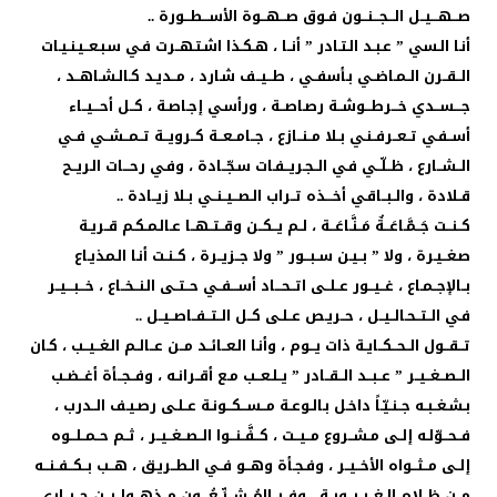
صـــهـــيــل الـــجـــنــون فـوق صـــهــوة الأســـطــورة ..
أنـا الـسي ” عـبـد الـتـادر ” أنــا ، هـكـذا اشـتـهــرت فـي سـبـعــيـنـيـات
الــقــرن الــمـاضــي بـأسفــي ، طــيــف شـارد ، مــديـد كـالـشـاهــد ،
جـــســدي خـــرطــوشــة رصـاصــة ، ورأسـي إجـاصـة ، كــل أحـــيــاء
أســفـي تــعــرفــنـي بــلا مــنــازع ، جــامــعــة كــرويــة تــمــشــي فــي
الــشــارع ، ظــلّــي فـي الــجـريــفـات سـجّــادة ، وفـي رحـــات الـريــح
قــلادة ، والــبــاقـي أخـــذه تــراب الـصــيــنــي بــلا زيــادة ..
كــنــت جَــمَّـاعَــةٌ مَــنَّـاعَــة ، لــم يــكــن وقــتــهــا عـالـمـكـم قــريـة
صـغــيـرة ، ولا ” بــيـن ســبــور ” ولا جــزيــرة ، كــنـت أنـا الـمذيـاع
بــالإجــمـاع ، غــيــور عــلــى اتــحـــاد أســـفــي حــتــى الـنــخــاع ، خـــبـــيــر
فـي الــتــحـالــيــل ، حــريـص عــلـى كــل الــتــفــاصــيــل ..
تــقــول الــحــكــايـة ذات يــوم ، وأنـا الـعــائــد مــن عــالــم الـغــيــب ، كـان
الــصــغــيــر ” عــبــد الــقــادر ” يــلـعــب مـع أقــرانـه ، وفــجــأة أغــضـب
بـشـغــبـه جــنـيّـاً داخـل بـالـوعـة مــســكــونـة عــلـى رصـيـف الــدرب ،
فــحــوّلـه إلــى مـشــروع مــيــت ، كــفَّــنــوا الــصــغــيــر ، ثــم حــمــلــوه
إلــى مــثــواه الأخــيــر ، وفـجـأة وهــو فــي الـطــريـق ، هــب بــكــفــنــه
مــن ظــلام الــغــيــبــوبــة ، وفــر المُــشــيِّــعُـــون مــذهــولــيــن حــيــارى ،