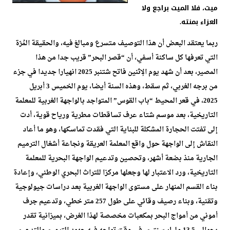
ميت، فلا الميت براجع ولا
العزاء بمنته.
ربما يعتقد البعض أن هذا التوصيف متسرع ومبالغ فيه، والحقيقة المُرّة
التي تعرفها كل ساكنة أسفي، أن “قصر البحر” قريب جدا من هذا
المصير، بعد أن شهد يوم الإثنين فاتح شتنبر 2025 انهيارا جديدا في جزء
من برجه الغربي، ثم سقط، وهذه السنة أيضا، يوم الخميس 3 أبريل
2025، في قعر المحيط “باب القوس” المتواجد بالواجهة الغربية للمعلمة
التاريخية، بعد موسم شتاء عرف تساقطات مطرية ورياح قوية، أدت
إلى تفتت الحجارة المشكلة للبناية التي فقدت تماسكها، وهو ما أعاد
النقاش إلى الواجهة حول واقع المعلمة العريقة ونجاعة أشغال الترميم
الجارية منذ بضعة أشهر، وتحصين وتدعيم الواجهة البحرية للمعلمة
التاريخية، ورد الاعتبار لها وجعلها مركزا للتراث البحري الوطني، وإعادة
بناء القسم المنهار على مستوى الواجهة الغربية بعد دراسات جيولوجية
وتقنية، وبناء رصيف وقائي على طول 257 متر خطي، وتدعيم جرف
أموني من أمواج البحر بمكعبات مخصصة لهذا الغرض، بميزانية تقدر