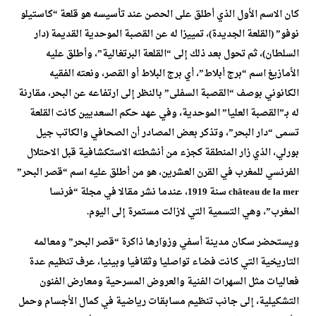
كان الاسم الأول الذي أطلق على الحصن عند تأسيسه هو قلعة “كاستيلو
نوفو” (القلعة الجديدة)، تمييزا له عن القصبة الموحدية القديمة (دار
السلطان)، ثم تحول بعد ذلك إلى “القلعة البرتغالية”، وأطلق عليه
الأمازيغ اسم “برج أبلاط”، أي برج البلاط أو القصر، ونعته الفقيه
الكانوني بوصف “القصبة السفلى” بالنظر إلى ارتفاعه عن البحر، مقارنة
له بـ”القصبة العليا” الموحدية، وفي عهد حكم السعديين كانت القلعة
تسمى “دار البحر”، وتذكر بعض المصادر أن الصحافي والكاتب جيل
بورلي، الذي زار المنطقة كجزء من أنشطته الاستكشافية قبل الاحتلال
الفرنسي للمغرب في القرن العشرين، هو من أطلق عليه اسم “قصر البحر”
château de la mer سنة 1919، عندما نشر مقالا في مجلة “فرنسا
المغرب”، وهي التسمية التي لازالت مستمرة إلى اليوم.
ويستحضر سكان مدينة أسفي وزوارها ذاكرة “قصر البحر” ومعالمه
التاريخية التي كانت فضاء تواصليا وثقافيا وبيئيا، عرف تنظيم عدة
فعاليات مثل السهرات الفنية والعروض المسرحية ومعارض الفنون
التشكيلية، إلى جانب تنظيم مسابقات رياضية في كمال الأجسام وحمل