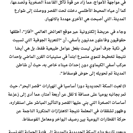
في مواجهة الأمواج، مما زاد من قوة تآكل القاعدة الصخرية وتصدعها،
كما أن مياه المحيط الأطلسي دخلت تحت القصر ووصلت إلى شوارع
المدينة، التي أصبحت هي الأخرى مهددة بالانهيار.
وجاء في عريضة إلكترونية عبر موقع العرائض العالمي “أفاز”، أطلقها
حقوقيون وفاعلون مدنيون بأسفي، أن “التعرية الجوفية التي تسببت
في نكبة جرف أموني ليست بفعل عوامل طبيعية فقط، بل هي أيضا
نتيجة تخطيط تنموي متسرع ابتدأ في ستينيات القرن الماضي بإحداث
مركب أسفي الكيماوي دون إحداث ميناء خاص به، حيث أن شاطئ
المدينة تم تحويله إلى حوض فوسفاط”.
3) لعبت السكة الحديدية دورا أساسيا في انهيارات “قصر البحر”، حيث
تمر بجانبه يوميا على مسافة لا تقل عن أربعة أمتار، مما أدى إلى زعزعة
أساسات الصخرة التي بني عليها القصر والتأثير المباشر على استقراره،
وظهور تشققات في المعلمة نتيجة الاهتزازات المتكررة الناجمة عن
حركة القطارات اليومية بين رصيف البواخر ومعامل الفوسفاط.
ويعود تاريخ بناء السكة الحديدية بالمدينة إلى فترة الحماية الفرنسية