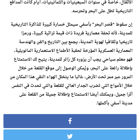
الأثقال، خاصة في سنوات السبعينيات والثمانينيات، أيام كانت المدافع
التاريخية تطل على البحر وتحرسه.
إن سقوط “قصر البحر” بأسفي سيمثل خسارة كبيرة للذاكرة التاريخية
للمدينة، لأنه تحفة معمارية فريدة ذات قيمة تراثية كبيرة، ورمزا
تاريخيا وثقافيا لهوية المدينة، يجمع بين التاريخ والفن والهندسة
المعمارية العسكرية المؤرخة لحقبة الأطماع الاستعمارية المانويلية،
فهو معلم سياحي يجب أن يزوره كل زائر للمدينة، يتيح لك الاستمتاع
بإطلالة رائعة على البحر، ويُمكن الوصول إلى موقع القلعة من خلال
المرور عبر ممر تحت الأرض، غالبا ما يتخلل الهواء النقي هذا المكان من
خلال الأمواج التي تضرب الجدار العالي للقلعة والتي تحدث في النفس
أثرا جميل، ويمكنك أيضا الاستمتاع بإطلالة جميلة من القلعة على
مدينة أسفي بأكملها.