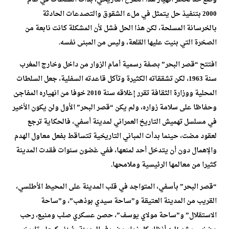
2000 بتنفيذ حل يتمثل في ملء الشقوق والتصدعات الحادثة
بالخرسانة المسلحة، لكن هذا الحل فشل لأن المشكلة كانت نابعة من
الصخرة التي بنيت عليها القلعة، وليس من المبنى نفسه.
افتتح “قصر البحر” بصفة رسمية أمام الزوار من داخل وخارج المغرب
سنة 1963، لكن تشققاته الكثيرة وتآكل قاعدته السفلية، جعل السلطات
المحلية ووزارة الثقافة تقرر إغلاقه سنة 2010 خوفا من انهياره المفاجئ
وحفاظا على سلامة زواره، ولم يكن “قصر البحر” الأول ولن يكون الأخير
في مسلسل تهميش التاريخ العمراني لمدينة أسفي، فالحكاية ترجع
لعقود مضت، حينما بدأت المباني التاريخية تتساقط بفعل معاول الهدم
والإهمال دون أن يتدخل أحد لمنعها، ففي غضون سنوات فقدت المدينة
كثيرا من معالمها الرئيسية وملامحها.
“قصر البحر” بأسفي، المتواجد في قلب المدينة على المحيط الأطلسي،
القريب من المدينة العتيقة و”ساحة سيدي بوذهب”، و”ساحة
الاستقلال” و”ساحة مولاي يوسف”، حصن عسكري صلب ومنيع، رحب