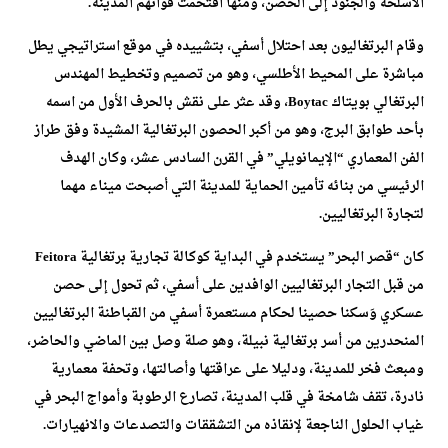
الأسلحة والجنود إلى الحصن، ومنها اقتحمت قواتهم المدينة.
وقام البرتغاليون بعد احتلال أسفي، بتشييده في موقع استراتيجي يطل
مباشرة على المحيط الأطلسي، وهو من تصميم وتخطيط المهندس
البرتغالي بويتاك Boytac، وقد عثر على نقش بالحرف الأول من اسمه
بأحد طوابق البرج، وهو من أكبر الحصون البرتغالية المشيدة وفق طراز
الفن المعماري “الإيمانويلي” في القرن السادس عشر، وكان الهدف
الرئيسي من بنائه تأمين الحماية للمدينة التي أصبحت ميناء مهما
لتجارة البرتغاليين.
كان “قصر البحر” يستخدم في البداية كوكالة تجارية برتغالية Feitora
من قبل التجار البرتغاليين الوافدين على أسفي، ثم تحول إلى حصن
عسكري وَسكنا حصينا لحكام مستعمرة أسفي من القباطنة البرتغاليين
المنحدرين من أسر برتغالية نبيلة، وهو صلة وصل بين الماضي والحاضر،
ومبعث فخر للمدينة، ودليلا على عراقتها وأصالتها، وتحفة معمارية
نادرة، تقف شامخة في قلب المدينة، تصارع الرطوبة وأمواج البحر في
غياب الحلول الناجعة لإنقاذه من التشققات والتصدعات والانهيارات.