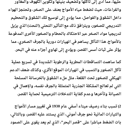
عليها، مما أدى إلى تآكلها وتضعيف بنيتها وتكوين الكهوف والمغاور
والفراغات، حيث تضغط مياه الأمواج بعنف على الصخر، وتحتجز الهواء
داخل الشقوق والفواصل، مما يؤدي إلى توسيع تلك الشقوق والتحطيم
التدريجي للصخور، ويترافق ذلك مع التأثير التحتي (النحت) الذي يزيل
تدريجيا مواد الصخر عبر الاحتكاك بالحطام والصخور الأخرى المدفوعة
بالأمواج. هذا التآكل يساهم في انهيارات دورية بالجرف الصخري، مما
يؤثر على ثبات أسس القصر، ويؤدي إلى تهاوي أجزاء منه في البحر.
كما ساهمت التساقطات المطرية والرطوبة الشديدة في تسريع عملية
تآكل الصخور والتسبب في انهيارات الموقع الأثري، وكذلك ضعف الدعم
الهيكلي للصخور تحت القلعة، مثل ملء الشقوق بالخرسانة المسلحة
التي لم تعالج المشكلة الجذرية المتمثلة بالجرف نفسه، والإهمال في
الصيانة وتأخرها وعدم كفاية التدخلات الترميمية لحماية القصر.
2) تسبب بناء رصيف ميناء أسفي عام 1930 في تغيير مسار الأمواج
والتيارات المائية نحو جرف أموني، الذي يستند عليه القصر، وبالتالي،
بات الضغط مباشرا على “قصر البحر”، الذي لم يعد يقوى على الصمود