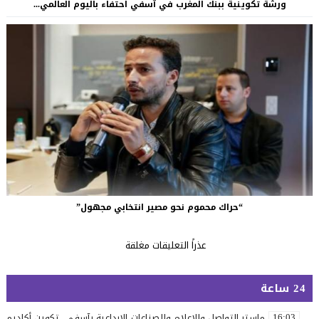
ورشة تكوينية ببنك المغرب في آسفي احتفاء باليوم العالمي...
“حراك محموم نحو مصير انتخابي مجهول”
عذراً التعليقات مغلقة
24 ساعة
ماستر التواصل والإعلام والصناعات الإبداعية بآسفي.. تكوين أكاديمي 
16:03