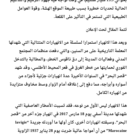
بحوالي 13.5 مليار سنتيم، في وقت تواجه فيه جهود الترميم والتدعيم
الحالية تحديات خطيرة بسبب طبيعة الموقع الهشة، وقوة العوامل
الطبيعية التي تستمر في التأثير على القلعة.
تتمة المقال تحت الإعلان
ويعد هذا الانهيار استمرارا لسلسلة من الانهيارات المتتالية التي شهدتها
المعلمة التاريخية على مر السنين، والتي دفعت منظمات المجتمع
المدني وفعاليات المدينة إلى دق ناقوس الخطر، والمطالبة بالتدخل
الفوري لحمايتها من خطر الغرق في قعر المحيط الأطلسي، وقد شهد
“قصر البحر” في السنوات الأخيرة عدة انهيارات جزئية لأجزاء من
أسواره وأبراجه، مما دفع إلى إغلاقه أمام الزوار وسط مخاوف متزايدة
من انهياره الكامل.
هذا الانهيار ليس الأول من نوعه، فقد تسببت الأمطار العاصفية التي
شهدتها مدينة أسفي يوم 18 مارس 2017 في انهيار جزء آخر من “قصر
البحر”. وسبقته انهيارات أخرى، كان أولها ما أوردته جريدة “lavigie
Marocaine” من أن أمواجا عاتية ضربت يوم 28 يناير 1937 الزاوية