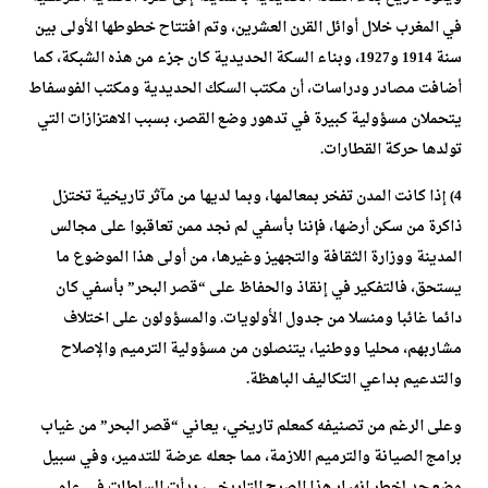
في المغرب خلال أوائل القرن العشرين، وتم افتتاح خطوطها الأولى بين
سنة 1914 و1927، وبناء السكة الحديدية كان جزء من هذه الشبكة، كما
أضافت مصادر ودراسات، أن مكتب السكك الحديدية ومكتب الفوسفاط
يتحملان مسؤولية كبيرة في تدهور وضع القصر، بسبب الاهتزازات التي
تولدها حركة القطارات.
4) إذا كانت المدن تفخر بمعالمها، وبما لديها من مآثر تاريخية تختزل
ذاكرة من سكن أرضها، فإننا بأسفي لم نجد ممن تعاقبوا على مجالس
المدينة ووزارة الثقافة والتجهيز وغيرها، من أولى هذا الموضوع ما
يستحق، فالتفكير في إنقاذ والحفاظ على “قصر البحر” بأسفي كان
دائما غائبا ومنسلا من جدول الأولويات. والمسؤولون على اختلاف
مشاربهم، محليا ووطنيا، يتنصلون من مسؤولية الترميم والإصلاح
والتدعيم بداعي التكاليف الباهظة.
وعلى الرغم من تصنيفه كمعلم تاريخي، يعاني “قصر البحر” من غياب
برامج الصيانة والترميم اللازمة، مما جعله عرضة للتدمير، وفي سبيل
وضع حد لخطر انهيار هذا الصرح التاريخي، بدأت السلطات في عام