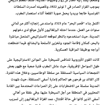
وضخم، يشد إليه أنظار كل زوار وضيوف المدينة، صُنف كمعلم تاريخي
بموجب القرار الصادر في 7 نونبر 1922، ولأهميته أصدرت السلطات
الفرنسية طابعا بريديا يحمل صورة القلعة أثناء استعمار المغرب.
اكتمل بناء “قصر البحر” عام 1523، واستدعى إنجازه أكثر من ثماني
سنوات من العمل، عندما احتله البرتغاليون كأول موقع لدى دخولهم
المدينة، حيث استخدموه بالنظر لموقعه الاستراتيجي المتصل مباشرة
بالبحر، كمكان لإقامة الجنود وتخزين الأسلحة والبضائع، فيما اضطلعت
أبراجه بوظيفة المراقبة العسكرية.
كانت القوى الأوروبية تتنافس للسيطرة على الموانئ الاستراتيجية على
طول السواحل الإفريقية، حيث عاش المغرب فترة صعبة مع ظهور بعض
التجمعات السياسية المستقلة عن سلطة الوطاسيين، وخلال هذه الفترة،
كان القائد بن فرحون هو الحاكم لإمارة أسفي المستقلة، حيث شهدت
المدينة سلسلة من الاضطرابات على إثر الصراعات المحتدمة بين القادة
المحليين في المنطقة من أجل السيطرة عليها، وفي غفلة من أهالي
أسفي الذين كانوا في حالة اقتتال، عمد الغزاة البرتغاليون إلى تسريب