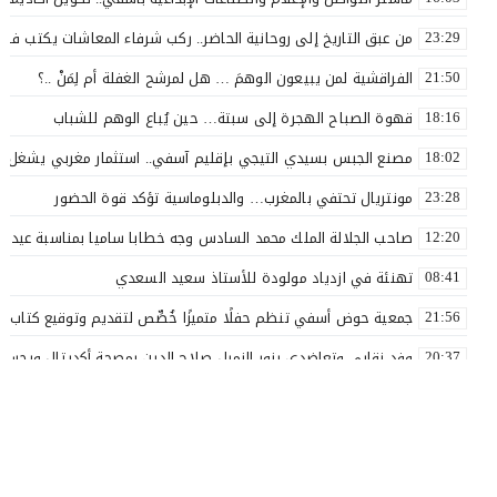
من عبق التاريخ إلى روحانية الحاضر.. ركب شرفاء المعاشات يكتب فصلاً 
23:29
الفراقشية لمن يبيعون الوهمَ … هل لمرشح الغفلة أم لِمَنْ ..؟
21:50
قهوة الصباح الهجرة إلى سبتة… حين يُباع الوهم للشباب
18:16
مصنع الجبس بسيدي التيجي بإقليم آسفي.. استثمار مغربي يشغل 110 عاملاً
18:02
مونتريال تحتفي بالمغرب… والدبلوماسية تؤكد قوة الحضور
23:28
صاحب الجلالة الملك محمد السادس وجه خطابا ساميا بمناسبة عيد ا
12:20
تهنئة في ازدياد مولودة للأستاذ سعيد السعدي
08:41
جمعية حوض أسفي تنظم حفلًا متميزًا خُصِّص لتقديم وتوقيع كتاب «ل
21:56
وفد نقابي وتعاضدي يزور الزميل صلاح الدين بمصحة أكديتال ويجسد ق
20:37
الأستاذ سعيد البهالي في لمسة الوفاء لأهل العطاء
18:00
نقذوا فريق اولمبيك أسفي من الهاوية قبل فوات الآوان ..؟
17:54
بعد مسار نضالي طويل.. إدماج جميع أساتذة التعليم الأولي بآسفي 
16:57