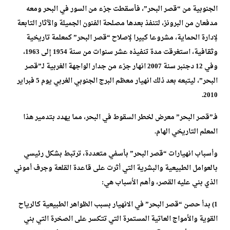
الجنوبية من “قصر البحر”، فأسقطت جزء من السور في البحر ومعه
مدفعان من البرونز، لتنفذ بعدها مصلحة الفنون الجميلة والآثار التابعة
لإدارة الحماية، مشروعا كبيرا لإصلاح “قصر البحر” كمعلمة تاريخية
وثقافية، استغرقت مدة تنفيذه عشر سنوات من سنة 1954 إلى 1963،
وفي 12 دجنبر سنة 2007 انهار جزء من جدار الواجهة الغربية لـ”قصر
البحر”، ليتبعه بعد ذلك انهيار معظم البرج الجنوبي الغربي يوم 5 فبراير
2010.
فـ”قصر البحر” معرض لخطر السقوط في البحر، مما يهدد بتدمير هذا
المعلم التاريخي الهام.
وأسباب انهيارات “قصر البحر” بأسفي متعددة، ترتبط بشكل رئيسي
بالعوامل الطبيعية والبشرية التي أثرت على قاعدة القلعة وجرف أموني
الذي بني عليه القصر، وأهم الأسباب هي:
1) بدأ حصن “قصر البحر” في الانهيار بسبب الظواهر الطبيعية كالرياح
القوية والأمواج العاتية المستمرة التي تتكسر على الصخرة التي بني