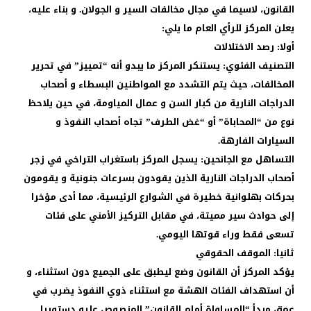
القانون، لاسيما في مجال مخالفات السير و الجولان. و بناء عليه،
يعلن المركز للرأي العام ما يلي:
أولا: رصد الاختلالات
التصنيف الفئوي: يستنكر المركز ما يبدو أنه “تمييز” في تحرير
المخالفات، حيث يتم التشدد مع المواطنين البسطاء و أصحاب
الدراجات النارية من كبار السن و عمال المياومة، في حين يلاحظ
نوع من “المحاباة” أو “غض الطرف” تجاه أصحاب النفوذ و
السيارات الفارهة.
التساهل مع الجانحين: يسجل المركز باستغراب التراخي في زجر
أصحاب الدراجات النارية الذين يقودون بسرعات جنونية و يقومون
بحركات بهلوانية خطيرة في الشوارع الرئيسية، مما أدى مؤخرا
إلى حوادث سير مميتة، في مقابل التركيز الأمني على فئات
تسعى فقط وراء قوتها اليومي.
ثانيا: الموقف الحقوقي
يؤكد المركز أن القانون وضع ليطبق على الجميع دون استثناء، و
أن استهداف الفئات الهشة مع استثناء ذوي النفوذ يضرب في
عمق مبدأ “المساواة أمام القانون” المنصوص عليه دستوريا .