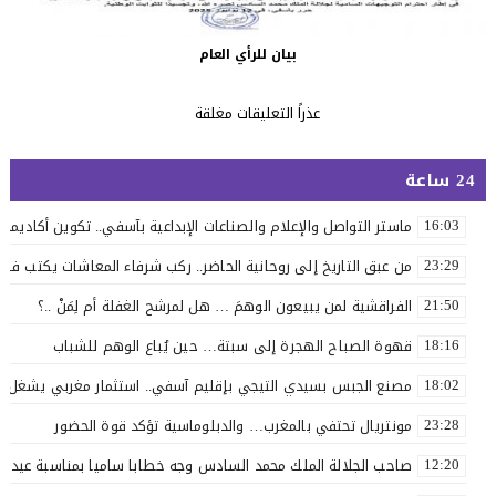
بيان للرأي العام
عذراً التعليقات مغلقة
24 ساعة
ماستر التواصل والإعلام والصناعات الإبداعية بآسفي.. تكوين أكاديمي 
16:03
من عبق التاريخ إلى روحانية الحاضر.. ركب شرفاء المعاشات يكتب فصلاً 
23:29
الفراقشية لمن يبيعون الوهمَ … هل لمرشح الغفلة أم لِمَنْ ..؟
21:50
قهوة الصباح الهجرة إلى سبتة… حين يُباع الوهم للشباب
18:16
مصنع الجبس بسيدي التيجي بإقليم آسفي.. استثمار مغربي يشغل 110 عاملاً
18:02
مونتريال تحتفي بالمغرب… والدبلوماسية تؤكد قوة الحضور
23:28
صاحب الجلالة الملك محمد السادس وجه خطابا ساميا بمناسبة عيد ا
12:20