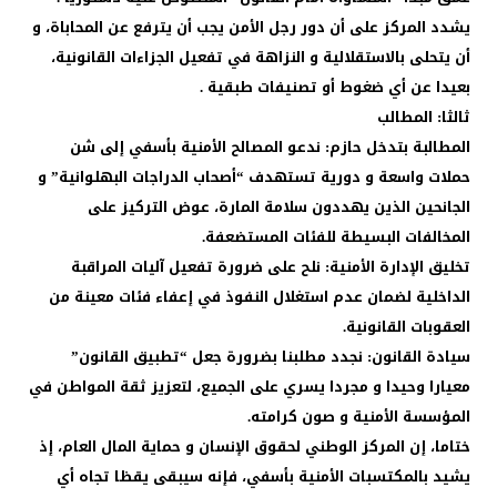
يشدد المركز على أن دور رجل الأمن يجب أن يترفع عن المحاباة، و
أن يتحلى بالاستقلالية و النزاهة في تفعيل الجزاءات القانونية،
بعيدا عن أي ضغوط أو تصنيفات طبقية .
ثالثا: المطالب
المطالبة بتدخل حازم: ندعو المصالح الأمنية بأسفي إلى شن
حملات واسعة و دورية تستهدف “أصحاب الدراجات البهلوانية” و
الجانحين الذين يهددون سلامة المارة، عوض التركيز على
المخالفات البسيطة للفئات المستضعفة.
تخليق الإدارة الأمنية: نلح على ضرورة تفعيل آليات المراقبة
الداخلية لضمان عدم استغلال النفوذ في إعفاء فئات معينة من
العقوبات القانونية.
سيادة القانون: نجدد مطلبنا بضرورة جعل “تطبيق القانون”
معيارا وحيدا و مجردا يسري على الجميع، لتعزيز ثقة المواطن في
المؤسسة الأمنية و صون كرامته.
ختاما، إن المركز الوطني لحقوق الإنسان و حماية المال العام، إذ
يشيد بالمكتسبات الأمنية بأسفي، فإنه سيبقى يقظا تجاه أي