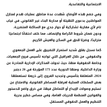
الاجتماعية والتقاعدية.
وفي خضم هذه الأوضاع، شهدت عدة مناطق عمليات هدم لمنازل
المواطنين بدعوى التهيئة أو محاربة البناء غير القانوني، في غياب
تام لأي مقاربة تشاركية أو حوار جدي مع الساكنة المتضررة،
ودون ضمان شروط الكرامة والإنصاف، مما خلف احتقانًا اجتماعيًا
متزايدًا، وضربًا للحق في السكن والعيش الكريم.
كما نسجل بقلق شديد استمرار التضييق على العمل الجمعوي
والحقوقي، من خلال العراقيل التي تواجه تأسيس فروع الجمعيات،
وخاصة الحقوقية منها، حيث تحولت المذكرات الإدارية الصادرة عن
وزارة الداخلية، ومنها الدورية عدد 175 المؤرخة في 26 دجنبر
2024، المتعلقة بتأسيس وتجديد الفروع، إلى ذريعة تستعملها
بعض السلطات المحلية لعرقلة المساطر القانونية، والامتناع عن
تسليم وصولات الإيداع أو التماطل فيها، في خرق واضح للدستور
والقوانين المنظمة للحريات العامة، وفي مساس خطير بحرية
التنظيم والعمل الحقوقي المستقل.