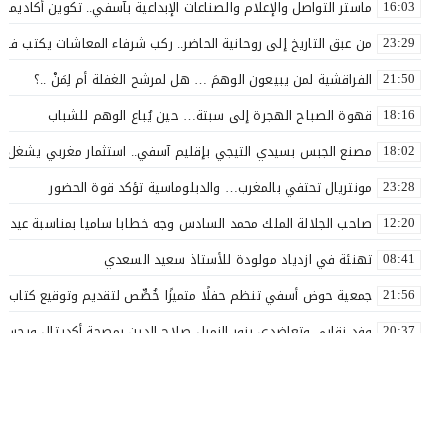
ماستر التواصل والإعلام والصناعات الإبداعية بآسفي.. تكوين أكاديمي 
16:03
من عبق التاريخ إلى روحانية الحاضر.. ركب شرفاء المعاشات يكتب فصلاً 
23:29
الفراقشية لمن يبيعون الوهمَ … هل لمرشح الغفلة أم لِمَنْ ..؟
21:50
قهوة الصباح الهجرة إلى سبتة… حين يُباع الوهم للشباب
18:16
مصنع الجبس بسيدي التيجي بإقليم آسفي.. استثمار مغربي يشغل 110 عاملاً
18:02
مونتريال تحتفي بالمغرب… والدبلوماسية تؤكد قوة الحضور
23:28
صاحب الجلالة الملك محمد السادس وجه خطابا ساميا بمناسبة عيد ا
12:20
تهنئة في ازدياد مولودة للأستاذ سعيد السعدي
08:41
جمعية حوض أسفي تنظم حفلًا متميزًا خُصِّص لتقديم وتوقيع كتاب «ل
21:56
وفد نقابي وتعاضدي يزور الزميل صلاح الدين بمصحة أكديتال ويجسد ق
20:37
الأستاذ سعيد البهالي في لمسة الوفاء لأهل العطاء
18:00
نقذوا فريق اولمبيك أسفي من الهاوية قبل فوات الآوان ..؟
17:54
بعد مسار نضالي طويل.. إدماج جميع أساتذة التعليم الأولي بآسفي 
16:57