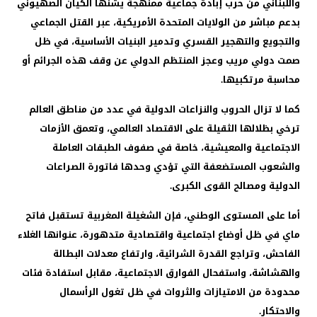
واللبناني من حرب إبادة جماعية ممنهجة يشنها الكيان الصهيوني
بدعم مباشر من الولايات المتحدة الأمريكية، عبر القتل الجماعي
والتجويع والتهجير القسري وتدمير البنيات الأساسية، في ظل
صمت دولي مريب وعجز المنتظم الدولي عن وقف هذه الجرائم أو
محاسبة مرتكبيها.
كما لا تزال الحروب والنزاعات الدولية في عدد من مناطق العالم
ترخي بظلالها الثقيلة على الاقتصاد العالمي، وتعمق الأزمات
الاجتماعية والمعيشية، خاصة في صفوف الطبقات العاملة
والشعوب المستضعفة التي تؤدي وحدها فاتورة الصراعات
الدولية ومصالح القوى الكبرى.
أما على المستوى الوطني، فإن الشغيلة المغربية تستقبل فاتح
ماي في ظل أوضاع اجتماعية واقتصادية متدهورة، عنوانها الغلاء
الفاحش، وتراجع القدرة الشرائية، وارتفاع معدلات البطالة
والهشاشة، واستفحال الفوارق الاجتماعية، مقابل استفادة فئات
محدودة من الامتيازات والثروات في ظل تغول الرأسمال
والاحتكار.