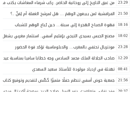
من عبق التاريخ إلى روحانية الحاضر.. ركب شرفاء المعاشات يكتب فصلاً 
23:29
الفراقشية لمن يبيعون الوهمَ … هل لمرشح الغفلة أم لِمَنْ ..؟
21:50
قهوة الصباح الهجرة إلى سبتة… حين يُباع الوهم للشباب
18:16
مصنع الجبس بسيدي التيجي بإقليم آسفي.. استثمار مغربي يشغل 110 عاملاً
18:02
مونتريال تحتفي بالمغرب… والدبلوماسية تؤكد قوة الحضور
23:28
صاحب الجلالة الملك محمد السادس وجه خطابا ساميا بمناسبة عيد ا
12:20
تهنئة في ازدياد مولودة للأستاذ سعيد السعدي
08:41
جمعية حوض أسفي تنظم حفلًا متميزًا خُصِّص لتقديم وتوقيع كتاب «ل
21:56
وفد نقابي وتعاضدي يزور الزميل صلاح الدين بمصحة أكديتال ويجسد ق
20:37
الأستاذ سعيد البهالي في لمسة الوفاء لأهل العطاء
18:00
نقذوا فريق اولمبيك أسفي من الهاوية قبل فوات الآوان ..؟
17:54
بعد مسار نضالي طويل.. إدماج جميع أساتذة التعليم الأولي بآسفي 
16:57
بلاغ صحفي
14:28