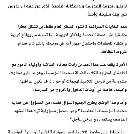
لا يليق بحرمة المدرسة ولا بمكانة التلميذ الذي من حقه أن يدرس
في بيئة سليمة وآمنة.
هذه النفايات المتراكمة لا تشوه المنظر العام فقط، بل تشكل خطرا
حقيقيا على صحة التلاميذ والأطر التربوية، لما تسببه من روائح كريهة
وانتشار للحشرات واحتمال ظهور أمراض مرتبطة بالتلوث وانعدام
شروط النظافة.
الأمر لا يقف عند هذا الحد، بل زادت معاناة الساكنة وأولياء الأمور مع
الانتشار المتزايد للكلاب الضالة بمحيط المؤسسة، وهو ما يثير مخاوف
مشروعة من تعرض التلاميذ لهجمات أو حوادث قد تكون عواقبها
وخيمة، خاصة في أوقات الدخول والخروج من المدرسة.
وأمام هذا الوضع، يطرح الجميع السؤال نفسه: من المسؤول عن حماية
محيط المؤسسات التعليمية؟ ومن يتحمل مسؤولية ترك هذا المشهد
المؤسف يستمر دون تدخل عاجل؟
إن الحفاظ على سلامة التلاميذ ليس مسؤولية الأسرة أو إدارة المؤسسة