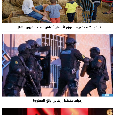
توقع لهيب غير مسبوق لأسعار أكباش العيد مقرون بشلل...
إحباط مخطط إرهابي بالغ الخطورة