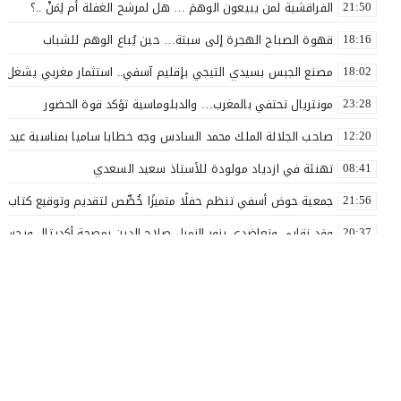
الفراقشية لمن يبيعون الوهمَ … هل لمرشح الغفلة أم لِمَنْ ..؟
21:50
قهوة الصباح الهجرة إلى سبتة… حين يُباع الوهم للشباب
18:16
مصنع الجبس بسيدي التيجي بإقليم آسفي.. استثمار مغربي يشغل 110 عاملاً
18:02
مونتريال تحتفي بالمغرب… والدبلوماسية تؤكد قوة الحضور
23:28
صاحب الجلالة الملك محمد السادس وجه خطابا ساميا بمناسبة عيد ا
12:20
تهنئة في ازدياد مولودة للأستاذ سعيد السعدي
08:41
جمعية حوض أسفي تنظم حفلًا متميزًا خُصِّص لتقديم وتوقيع كتاب «ل
21:56
وفد نقابي وتعاضدي يزور الزميل صلاح الدين بمصحة أكديتال ويجسد ق
20:37
الأستاذ سعيد البهالي في لمسة الوفاء لأهل العطاء
18:00
نقذوا فريق اولمبيك أسفي من الهاوية قبل فوات الآوان ..؟
17:54
بعد مسار نضالي طويل.. إدماج جميع أساتذة التعليم الأولي بآسفي 
16:57
بلاغ صحفي
14:28
لك أنت مرشح الغفلة الرجولة بين المظهر والمضمون
20:35