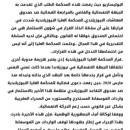
البوليساريو حيث رفضت هذه المحكمة الطلب الذي تقدمت به
الجبهة الانفصالية والقاضي بالمراجعة القضائية ضد صندوق
المعاشات النيوزيلندي..المحكمة العليا النيوزيلندية شددت في
قرارها على أن سلطة اتخاذ القرار في شؤون الاستثمار هي من
اختصاص الصندوق خولها له القانون ،وبالتالي فإن لديه السلطة
التقديرية في هذا المجال ..وخلصت المحكمة العليا إلى أنه ليس
من اختصاصها التدخل في هذه القرارات..
..قرار المحكمة العليا النيوزيلندية إذن يعتبر هزيمة مدوية أخرى
تتلقاها الجبهة الانفصالية في نيوزيلاندا بعدما كانت تمني النفس
وتأمل في قرار يخدمها خاصة بعد الجهد الذي بذلته وتبدله منذ
مارس 2020 ،حين رفعت دعوى قضائية للمحكمة العليا النيوزيلندية
ضد صندوق التقاعد النيوزيلندي متهمة هذا الأخير بالاستثمار في
واردات الفوسفاط المستخرج والمستورد من الصحراء المغربية
بشكل غير قانوني حسب زعم الحركة الانفصالية..
ووفقا لوكالة أنباء الجمهورية الوهمية ،فإن هذه الأخيرة بادرت
بهذا الإجراء في إطار جهودها لوقف الواردات من الفوسفاط
الصخري من الصحراء المغربية ..وهو ما سبق و أوضحه الممثل