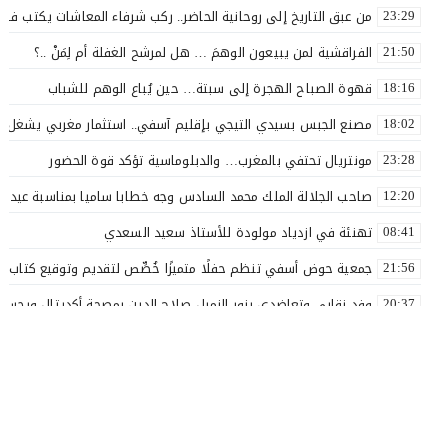
من عبق التاريخ إلى روحانية الحاضر.. ركب شرفاء المعاشات يكتب فصلاً 
23:29
الفراقشية لمن يبيعون الوهمَ … هل لمرشح الغفلة أم لِمَنْ ..؟
21:50
قهوة الصباح الهجرة إلى سبتة… حين يُباع الوهم للشباب
18:16
مصنع الجبس بسيدي التيجي بإقليم آسفي.. استثمار مغربي يشغل 110 عاملاً
18:02
مونتريال تحتفي بالمغرب… والدبلوماسية تؤكد قوة الحضور
23:28
صاحب الجلالة الملك محمد السادس وجه خطابا ساميا بمناسبة عيد ا
12:20
تهنئة في ازدياد مولودة للأستاذ سعيد السعدي
08:41
جمعية حوض أسفي تنظم حفلًا متميزًا خُصِّص لتقديم وتوقيع كتاب «ل
21:56
وفد نقابي وتعاضدي يزور الزميل صلاح الدين بمصحة أكديتال ويجسد ق
20:37
الأستاذ سعيد البهالي في لمسة الوفاء لأهل العطاء
18:00
نقذوا فريق اولمبيك أسفي من الهاوية قبل فوات الآوان ..؟
17:54
بعد مسار نضالي طويل.. إدماج جميع أساتذة التعليم الأولي بآسفي 
16:57
14:28