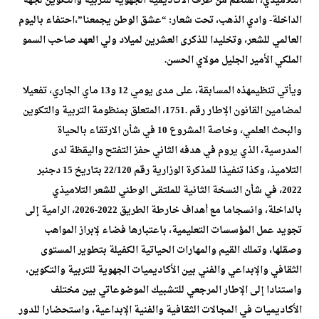
التلاميذي، المنظم من طرف الأكاديمية الجهوية للتربية والتكوين لجهة
الداخلة- وادي الذهب، تحت شعار: “عشق الوطن يجمعنا”،احتفاء باليوم
العالمي للشعر، وتخليدا للذكرى العشرين لميلاد ولي العهد صاحب السمو
الملكي الأمير الجليل مولاي الحسن.
ويأتي تنظيمهذه المسابقة،
على مدى يومي 12 و13 ماي الجاري،
تفعيلا
لمضامين القانون الإطار رقم
.17
51، المتعلق بمنظومة التربية والتكوين
والبحث العلمي، وخاصة المشروع 10 في شأن الارتقاء بالحياة
المدرسية، الذي يروم في هدفه الثاني حفز التفتح واليقظة لدى
التلاميذ، وكذا تنفيذا للمذكرة الوزارية رقم 22/120 بتاريخ 15 دجنبر
2022، في شأن النسخة الثانية للملتقى الوطني للشعر التلاميذي
بالداخلة، وانسجاما مع أهداف خارطة الطريق 2022-2026، الرامية إلى
تجويد عمل المؤسسات التعليمية، باعتبارها فضاء لإبراز المواهب
وصقلها، وتملك القيم والمهارات الحياتية الكفيلة بتطوير المستوى
الثقافي والإبداعي والفني بين الأكاديميات الجهوية للتربية والتكوين،
واستنادا إلى الإطار المرجعي للتشبيك الموضوعاتي بين مختلف
الأكاديميات في المجالات الثقافية والفنية الإبداعية، واستحضارا للدور