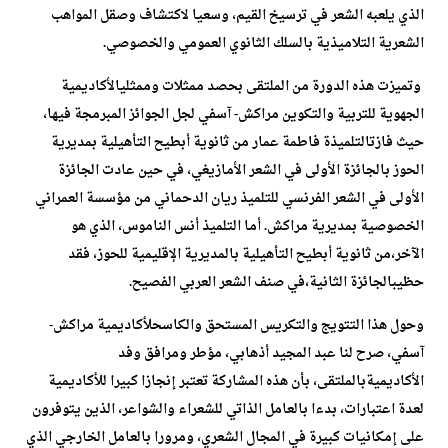
الذي يلعبه الشعر في ترسيخ القيم، وسعيا لاكتشاف وصقل المواهب
الشعرية التلاميذية بالسلك الثانوي العمومي والخصوصي.
وتميزت هذه الدورة من الملتقى بحصد ممثلات وممثلي
الأكاديمية
الجهوية للتربية والتكوين مراكش- آسفي
لجل الجوائز المبرمجة فيها،
حيث فازت
التلميذة فاطمة عمار من ثانوية أبطيح التأهيلية بمديرية
الحوز بالجائزة الأولى
في الشعر الأمازيغي
، في حين عادت الجائزة
الأولى في الشعر الفرنسي للتلميذ ريان الدحماني من مؤسسة العمراني
الخصوصية بمديرية مراكش. أما
التلميذ أنس الناموس، الذي هو
الآخر،من ثانوية أبطيح التأهيلية بالمديرية الإقليمية للحوز، فقد
حظيبالجائزة الثانية،في صنف الشعر العربي الفصيح.
وحول هذا التتويج والتكريس المستحق والكاسح
لأكاديمية مراكش-
آسفي، صرح لنا عبد المجيد أذهابي، مؤطر ومرافق
وفد
الأكاديميةبالملتقى، بأن هذه المشاركة تعتبر إنجازا كبيرا للأكاديمية
لعدة اعتبارات، بدءا بالعامل الذاتي للشعراء والشواعر، الذين يتوفرون
على إمكانيات كبيرة في المجال الشعري، ومرورا بالعامل الخارجي الذي