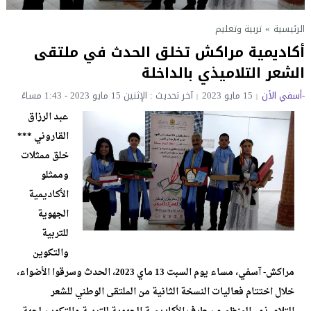
الرئيسية
»
تربية وتعليم
أكاديمية مراكش تخلق الحدث في ملتقى
الشعر التلاميذي بالداخلة
-أسفي الأن
15 مايو 2023
آخر تحديث : الإثنين 15 مايو 2023 - 1:43 مساءً
عبد الرزاق
القاروني ***
خلق ممثلات
وممثلو
الأكاديمية
الجهوية
للتربية
والتكوين
مراكش- آسفي، مساء يوم السبت 13 ماي 2023، الحدث وسرقوا الأضواء،
خلال اختتام فعاليات النسخة الثانية من الملتقى الوطني للشعر