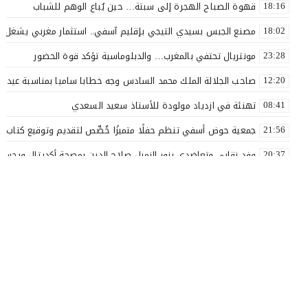
قهوة الصباح الهجرة إلى سبتة… حين يُباع الوهم للشباب
18:16
مصنع الجبس بسيدي التيجي بإقليم آسفي.. استثمار مغربي يشغل 110 عاملاً
18:02
مونتريال تحتفي بالمغرب… والدبلوماسية تؤكد قوة الحضور
23:28
صاحب الجلالة الملك محمد السادس وجه خطابا ساميا بمناسبة عيد ا
12:20
تهنئة في ازدياد مولودة للأستاذ سعيد السعدي
08:41
جمعية حوض أسفي تنظم حفلًا متميزًا خُصِّص لتقديم وتوقيع كتاب «ل
21:56
وفد نقابي وتعاضدي يزور الزميل صلاح الدين بمصحة أكديتال ويجسد ق
20:37
الأستاذ سعيد البهالي في لمسة الوفاء لأهل العطاء
18:00
نقذوا فريق اولمبيك أسفي من الهاوية قبل فوات الآوان ..؟
17:54
بعد مسار نضالي طويل.. إدماج جميع أساتذة التعليم الأولي بآسفي 
16:57
بلاغ صحفي
14:28
لك أنت مرشح الغفلة الرجولة بين المظهر والمضمون
20:35