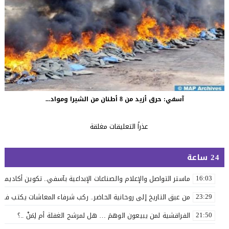
آسفي: حرق أزيد من 8 أطنان من الشيرا ومواد...
عذراً التعليقات مغلقة
24 ساعة
ماستر التواصل والإعلام والصناعات الإبداعية بآسفي.. تكوين أكاديمي 
16:03
من عبق التاريخ إلى روحانية الحاضر.. ركب شرفاء المعاشات يكتب فصلاً 
23:29
الفراقشية لمن يبيعون الوهمَ … هل لمرشح الغفلة أم لِمَنْ ..؟
21:50