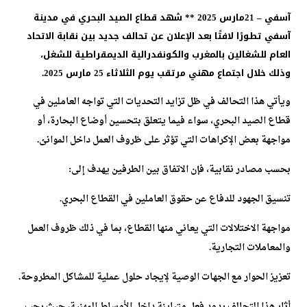
آسفي – 21مارس 2025 **
شهد قطاع الصيد البحري في مدينة
آسفي تطورًا لافتًا بعد الإعلان عن تحالف جديد بين نقابة الاتحاد
العام للشغالين بالمغرب والكونفدرالية الديمقراطية للشغل،
وذلك خلال اجتماع مهني مرتقب يوم الثلاثاء 25 مارس 2025.
ويأتي هذا التحالف في ظل تزايد التحديات التي تواجه العاملين في
قطاع الصيد البحري، سواء فيما يتعلق بتحسين أوضاع البحارة، أو
مواجهة بعض الإكراهات التي تؤثر على ظروف العمل داخل الموانئ.
بحسب مصادر نقابية، فإن الاتفاق بين الطرفين يهدف إلى:
تنسيق الجهود للدفاع عن حقوق العاملين في القطاع البحري.
مواجهة الاختلالات التي يعاني منها القطاع، بما في ذلك ظروف العمل
والمعاملات التجارية.
تعزيز الحوار مع الجهات الوصية لإيجاد حلول عملية للمشاكل المطروحة.
أثار هذا التحالف ردود فعل متباينة داخل الأوساط المهنية، حيث رحب