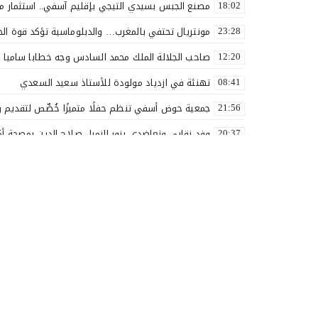
مصنع الجبس بسيدي التيجي بإقليم آسفي.. استثمار مغربي يش
18:02
مونتريال تحتفي بالمغرب… والدبلوماسية تؤكد قوة ال
23:28
صاحب الجلالة الملك محمد السادس وجه خطابا ساميا ب
12:20
تهنئة في ازدياد مولودة للأستاذ سعيد السعدي
08:41
جمعية حوض أسفي تنظم حفلًا متميزًا خُصِّص لتقديم و
21:56
وفد نقابي وتعاضدي يزور الزميل صلاح الدين بمصحة أك
20:37
الأستاذ سعيد البهالي في لمسة الوفاء لأهل العطاء
18:00
نقذوا فريق اولمبيك أسفي من الهاوية قبل فوات الآوان
17:54
بعد مسار نضالي طويل.. إدماج جميع أساتذة التعليم ا
16:57
بلاغ صحفي
14:28
لك أنت مرشح الغفلة الرجولة بين المظهر والمضمون
20:35