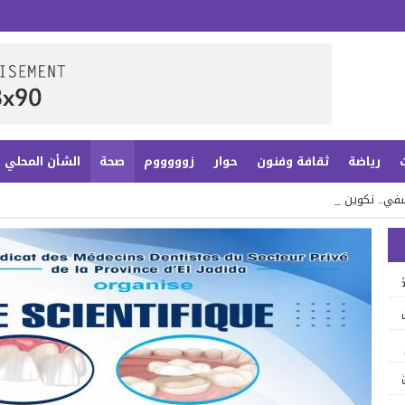
رياضة
ثقافة وفنون
حوار
زوووووم
صحة
الشأن المحلي
آسفي.. تكوين أكاديمي _
تكوين أكاديمي رائد لمواكبة تحولات العصر الرقمي
ت يكتب فصلاً جديداً من ذاكرة التراث بحد الدرا
َنْ ..؟
شباب