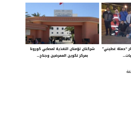
ر “حملة غطيني”
شركتان تؤمنان التغذية لمصابي كورونا
ت...
بمركز تكوين الممرضين وجناح...
قة