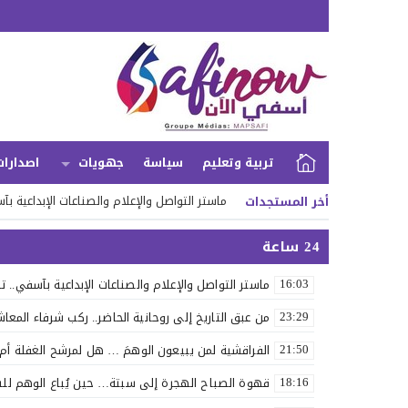
تربية وتعليم
سياسة
جهويات
اصدارات
ماستر التواصل والإعلام والصناعات الإبداعية ب
أخر المستجدات
24 ساعة
ماستر التواصل والإعلام والصناعات الإبداعية بآسفي.. 
16:03
من عبق التاريخ إلى روحانية الحاضر.. ركب شرفاء المعاشا
23:29
الفراقشية لمن يبيعون الوهمَ … هل لمرشح الغفلة أم لِم
21:50
قهوة الصباح الهجرة إلى سبتة… حين يُباع الوهم لل
18:16