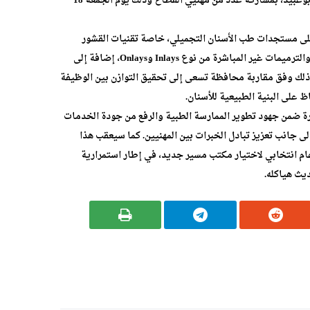
البروفيسور مرشد بوعبيد، بمشاركة عدد من مهنيي القطاع وذلك يوم الجمعة 18
على مستجدات طب الأسنان التجميلي، خاصة تقنيات القشور
الخزفية (Veneers) والترميمات غير المباشرة من نوع Inlays وOnlays، إضافة إلى
ذلك وفق مقاربة محافظة تسعى إلى تحقيق التوازن بين الوظيفة
ظ على البنية الطبيعية للأسنان.
رة ضمن جهود تطوير الممارسة الطبية والرفع من جودة الخدمات
ى جانب تعزيز تبادل الخبرات بين المهنيين. كما سيعقب هذا
م انتخابي لاختيار مكتب مسير جديد، في إطار استمرارية
يث هياكله.