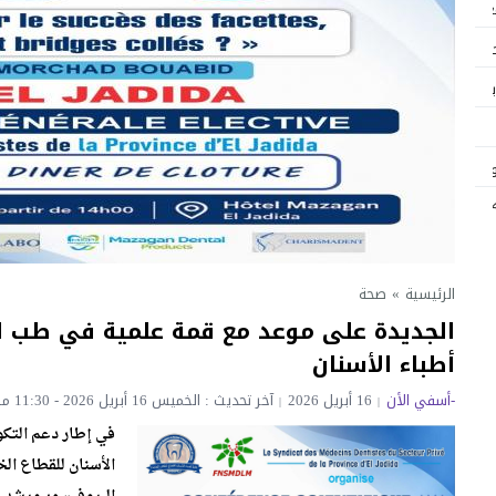
غل 110 عاملاً
حضور
مناسبة عيد العرش المجيد
توقيع كتاب «لامالي… لأساتذة النار بمدينة آسفي» الأستاذ محمد عكار
ديتال ويجسد قيم التضامن والتآزر
 ..؟
الرئيسية
»
صحة
الجديدة على موعد مع قمة علمية في طب ال
لأولي بآسفي في الجمعيات الوطنية والجامعة الوطنية للتعليم تؤكد: المعركة م
أطباء الأسنان
-أسفي الأن
16 أبريل 2026
آخر تحديث : الخميس 16 أبريل 2026 - 11:30 مساءً
في إطار دعم التكوي
الأسنان للقطاع الخ