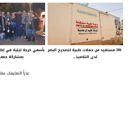
386 مستفيد من حملات طبية لتصحيح البصر
بأسفي خرجة ليلية في إطا
لدى التلاميذ...
بمشاركة جمعيا
عذراً التعليقات مغل