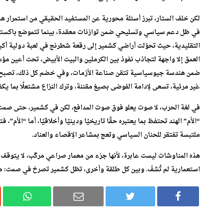
لكن خلف الستار، تبرز أسئلة محورية عن المستفيد الحقيقي من استمرار هذا 
في ظل دعم سياسي وتسليحي ضمن توازنات معقدة، بينما تتموضع باكستان
التقليدية، حيث تحوّلت أراضي كشمير إلى رقعة شطرنج في لعبة دولية أكبر
العمق إلا واجهة لتجاذب نفوذ بين الكرملين والبيت الأبيض، تحت أعين م
ضمن هندسة جيوسياسية تتقن صناعة الأزمات، وفي خضم كل ذلك، تصبح ال
غير مرئية، تسعى لإدامة الفوضى بصيغ مقننة، وترك النزاع مشتعلًا بما يك
في لغة الحرب، لا صوت يعلو فوق صوت المدافع، لكن في كشمير، حتى صمت الج
“الأم” الهند تحتفظ بما يعتبره حقًا تاريخيًا ودينيًا وأخلاقيًا، أما “الأم”،
ملتبسة تفتقر للحنان السياسي وتعج بمشاعر الإقصاء والعناد.
هذه المناوشات ليست عابرة، لأنها جزء من معمار صراعي مركّب، لا يتوقف
استعمارية لم تُشفَ. وبين كل طلقة وأخرى، تظل كشمير تصرخ في صمت: م