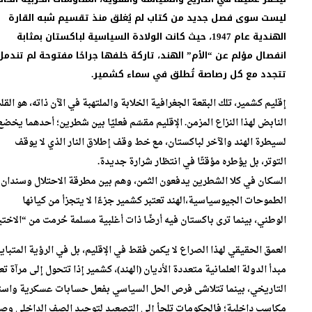
ليست سوى فصل جديد من كتاب لم يُغلق منذ تقسيم شبه القارة
الهندية عام 1947، حيث كانت الولادة السياسية لباكستان بمثابة
انفصال مؤلم عن “الأم” الهند، تاركة خلفها جراحًا مفتوحة لم تندمل
تتجدد مع كل رصاصة تُطلق في سماء كشمير.
إقليم كشمير، تلك البقعة الجغرافية الخلابة والملتهبة في الآن ذاته، هو القل
النابض لهذا النزاع المزمن. الإقليم مقسّم فعليًا بين شطرين؛ أحدهما يخضع
لسيطرة الهند والآخر لباكستان، مع خط وقف إطلاق النار الذي لا يوقف
التوتر، بل يؤطره مؤقتًا في انتظار شرارة جديدة.
السكان في كلا الشطرين يدفعون الثمن، وهم بين مطرقة الاحتلال وسندان
الطموحات الجيوسياسية،الهند تعتبر كشمير جزءًا لا يتجزأ من كيانها
الوطني، بينما ترى باكستان فيه أرضًا ذات أغلبية مسلمة حُرمت من “الاختي
العمق الحقيقي لهذا الصراع لا يكمن فقط في الإقليم، بل في الرؤية المتب
مبدأ الدولة العلمانية متعددة الأديان (الهند)، كشمير إذا تتحول إلى مرآ
التاريخي، بينما تتلاشى فرص الحل السياسي بفعل حسابات عسكرية واستر
مكاسب داخلية؛ فالحكومات تلجأ إلى التصعيد لتوحيد الصف الداخلي وصر