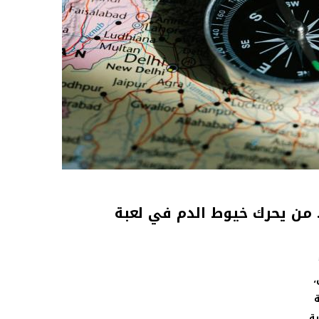
 من يحرك خيوط الدم في لعبة
ستمرة…
،
ة
ية