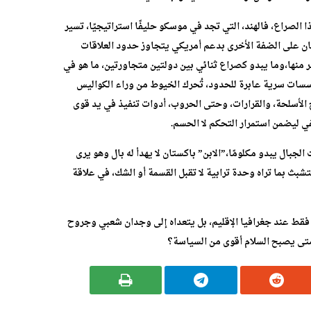
الصراع، فالهند، التي تجد في موسكو حليفًا استراتيجيًا، تسير
 على الضفة الأخرى بدعم أمريكي يتجاوز حدود العلاقات
 منها،وما يبدو كصراع ثنائي بين دولتين متجاورتين، ما هو في
ؤسسات سرية عابرة للحدود، تُحرك الخيوط من وراء الكواليس
أسلحة، والقرارات، وحتى الحروب، أدوات تنفيذ في يد قوى
في ليضمن استمرار التحكم لا الحسم.
بال يبدو مكلومًا،”الابن” باكستان لا يهدأ له بال وهو يرى
 فتتشبث بما تراه وحدة ترابية لا تقبل القسمة أو الشك، في علاقة
 فقط عند جغرافيا الإقليم، بل يتعداه إلى وجدان شعبي وجروح
تى يصبح السلام أقوى من السياسة؟