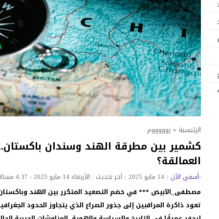
اميا بمناسبة عيد العرش المجيد
غل 110 عاملاً
دي
حضور
تقديم وتوقيع كتاب «لامالي… لأساتذة النار بمدينة آسفي» الأستاذ محمد عكار
مناسبة عيد العرش المجيد
صحة أكديتال ويجسد قيم التضامن والتآزر
توقيع كتاب «لامالي… لأساتذة النار بمدينة آسفي» الأستاذ محمد عكار
ديتال ويجسد قيم التضامن والتآزر
 ..؟
الرئيسية
»
زوووووم
كشمير بين مطرقة الهند وسندان باكستان..
لأولي بآسفي في الجمعيات الوطنية والجامعة الوطنية للتعليم تؤكد: المعركة م
العمالقة؟
-أسفي الأن
14 مايو 2025
آخر تحديث : الأربعاء 14 مايو 2025 - 4:37 مساءً
مصطفى_الآبيض ***
في خضم التصعيد المتكرر بين الهند وباكستان
تعود ذاكرة المراقبين إلى جذور الصراع الذي يتجاوز الحدود الجغرافي
ليحفر عميقًا في التاريخ والسياسة والهوية، المناوشات الحربية الحال