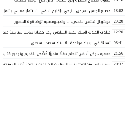
قهوة الصباح الهجرة إلى سبتة… حين يُباع الوهم للشباب
مصنع الجبس بسيدي التيجي بإقليم آسفي.. استثمار مغربي يشغل 110 عاملاً
18:02
مونتريال تحتفي بالمغرب… والدبلوماسية تؤكد قوة الحضور
23:28
صاحب الجلالة الملك محمد السادس وجه خطابا ساميا بمناسبة عيد ا
12:20
تهنئة في ازدياد مولودة للأستاذ سعيد السعدي
08:41
جمعية حوض أسفي تنظم حفلًا متميزًا خُصِّص لتقديم وتوقيع كتاب «ل
21:56
وفد نقابي وتعاضدي يزور الزميل صلاح الدين بمصحة أكديتال ويجسد ق
20:37
الأستاذ سعيد البهالي في لمسة الوفاء لأهل العطاء
18:00
نقذوا فريق اولمبيك أسفي من الهاوية قبل فوات الآوان ..؟
17:54
بعد مسار نضالي طويل.. إدماج جميع أساتذة التعليم الأولي بآسفي 
16:57
بلاغ صحفي
14:28
لك أنت مرشح الغفلة الرجولة بين المظهر والمضمون
20:35