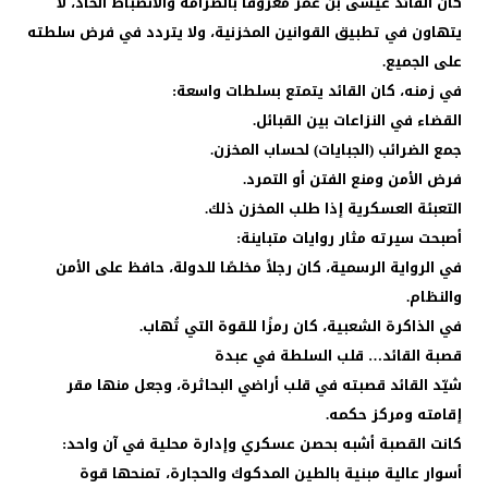
كان القائد عيسى بن عمر معروفًا بالصرامة والانضباط الحاد، لا
يتهاون في تطبيق القوانين المخزنية، ولا يتردد في فرض سلطته
على الجميع.
في زمنه، كان القائد يتمتع بسلطات واسعة:
القضاء في النزاعات بين القبائل.
جمع الضرائب (الجبايات) لحساب المخزن.
فرض الأمن ومنع الفتن أو التمرد.
التعبئة العسكرية إذا طلب المخزن ذلك.
أصبحت سيرته مثار روايات متباينة:
في الرواية الرسمية، كان رجلاً مخلصًا للدولة، حافظ على الأمن
والنظام.
في الذاكرة الشعبية، كان رمزًا للقوة التي تُهاب.
قصبة القائد… قلب السلطة في عبدة
شيّد القائد قصبته في قلب أراضي البحاثرة، وجعل منها مقر
إقامته ومركز حكمه.
كانت القصبة أشبه بحصن عسكري وإدارة محلية في آن واحد:
أسوار عالية مبنية بالطين المدكوك والحجارة، تمنحها قوة