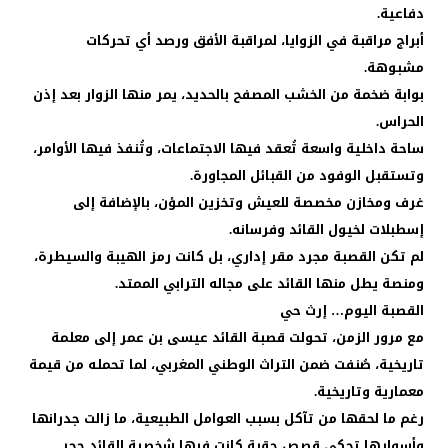
دفاعية.
أبراج مراقبة في الزوايا، لمراقبة الأفق ورصد أي تحركات
مشبوهة.
بوابة ضخمة من الخشب المصفح بالحديد، يمر منها الزوار بعد إذن
الحراس.
ساحة داخلية واسعة تُعقد فيها الاجتماعات، وتُنفذ فيها الأوامر،
وتستقبل الوفود من القبائل المجاورة.
غرف ومخازن مخصصة للعيش وتخزين المؤن، بالإضافة إلى
إسطبلات لخيول القائد وفرسانه.
لم تكن القصبة مجرد مقر إداري، بل كانت رمز الهيبة والسيطرة،
ومنصة يطل منها القائد على مجاله الترابي الممتد.
القصبة اليوم… إرث حي
مع مرور الزمن، تحولت قصبة القائد عيسى بن عمر إلى معلمة
تاريخية، صُنفت ضمن التراث الوطني المغربي، لما تحمله من قيمة
معمارية وتاريخية.
رغم ما لحقها من تآكل بسبب العوامل الطبيعية، ما زالت جدرانها
وأسوارها تحكي قصص حقبة كانت فيها شخصية القائد حجر