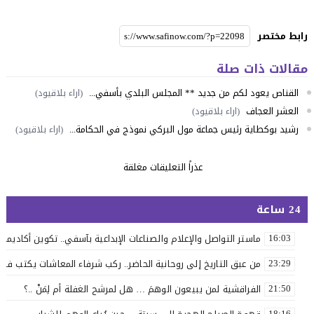
رابط مختصر
مقالات ذات صلة
القناص يعود لكم من جديد ** المجلس البلدي بأسفي...
(اراء بلاقيود)
العشر العجاف
(اراء بلاقيود)
رشيد بوكطاية رئيس جماعة مول البركي نموذج في الحكامة...
(اراء بلاقيود)
عذراً التعليقات مغلقة
24 ساعة
ماستر التواصل والإعلام والصناعات الإبداعية بآسفي.. تكوين أكاديمي 
16:03
من عبق التاريخ إلى روحانية الحاضر.. ركب شرفاء المعاشات يكتب فصلاً 
23:29
الفراقشية لمن يبيعون الوهمَ … هل لمرشح الغفلة أم لِمَنْ ..؟
21:50
18:16