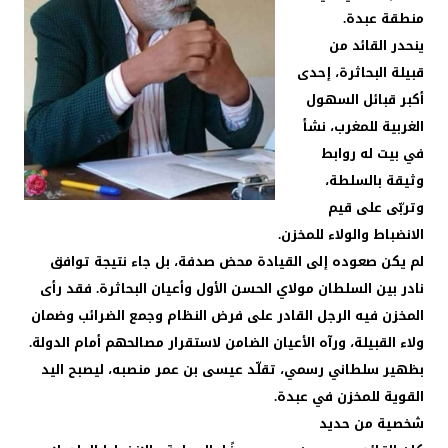
منطقة عبدة.
ينحدر القائد من
قبيلة البحاثرة، إحدى
أكبر قبائل السهول
الغربية للمغرب، نشأ
في بيت له روابط
وثيقة بالسلطة،
وتربّى على قيم
الانضباط والولاء للمخزن.
لم يكن صعوده إلى القيادة محض صدفة، بل جاء نتيجة توافق
نادر بين السلطان مولاي الحسن الأول وأعيان البحاثرة. فقد رأى
المخزن فيه الرجل القادر على فرض النظام وجمع الضرائب وضمان
ولاء القبيلة، ورآه الأعيان الضامن لاستقرار مصالحهم أمام الدولة.
بظهير سلطاني رسمي، تقلّد عيسى بن عمر منصبه، ليصبح اليد
القوية للمخزن في عبدة.
شخصية من حديد