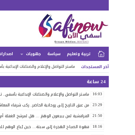
تربية وتعليم
سياسة
جهويات
اصدارات
ماستر التواصل والإعلام والصناعات الإبداعية ب
أخر المستجدات
24 ساعة
ماستر التواصل والإعلام والصناعات الإبداعية بآسفي.. 
16:03
من عبق التاريخ إلى روحانية الحاضر.. ركب شرفاء المعاشا
23:29
الفراقشية لمن يبيعون الوهمَ … هل لمرشح الغفلة أم لِم
21:50
قهوة الصباح الهجرة إلى سبتة… حين يُباع الوهم لل
18:16