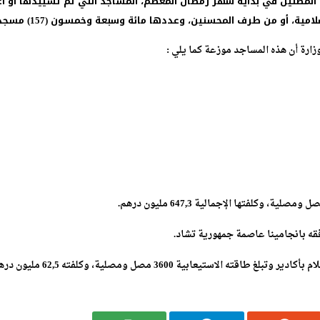
المصلين في بداية شهر رمضان المعظم، المساجد التي تم تشييدها أو أعي
مية، أو من طرف المحسنين، وعددها مائة وسبعة وخمسون (157) مسجدا.
زارة أن هذه المساجد موزعة كما يلي :
قه بانجامينا عاصمة جمهورية تشاد.
يعابية 3600 مصل ومصلية، وكلفته 62,5 مليون درهم.