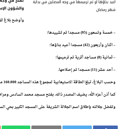
تفتح في وجه 
والشؤون الإسلا
وأوضح بلاغ للو
– خمسة وتسعون (95) مسجدا تم تشييدها؛
– اثنان وأربعون (42) مسجدا أعيد بناؤها؛
– ثمانية (8) مساجد أثرية تم ترميمها؛
– أحد عشر (11) مسجدا تم إصلاحها.
وحسب البلاغ، تبلغ الطاقة الاستيعابية لمجموع هذه المساجد 160.000 مصل ومصلية، وكلفتها الإجمالية 647,3 مليون درهم.
كما أذن أعزه الله، يضيف المصدر ذاته، بفتح مسجد محمد السادس ومراف
وتفضل جلالته بإطلاق اسم الجلالة الشريفة على المسجد الكبير بحي السلام بأكادير وتبلغ طاقته الاست