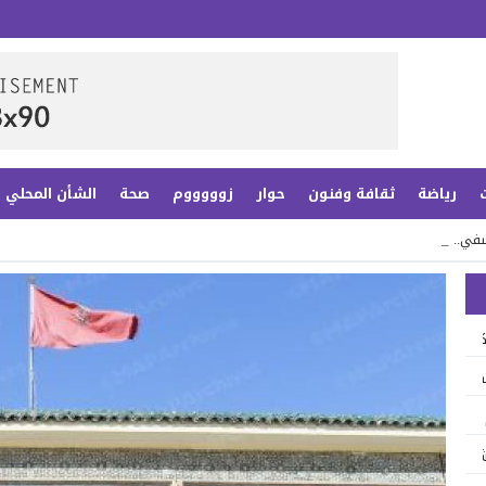
رياضة
ثقافة وفنون
حوار
زوووووم
صحة
الشأن المحلي
آسفي.. تكوي_
تكوين أكاديمي رائد لمواكبة تحولات العصر الرقمي
ت يكتب فصلاً جديداً من ذاكرة التراث بحد الدرا
َنْ ..؟
شباب