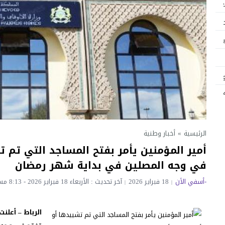
غل 110 عاملاً
حضور
مناسبة عيد العرش المجيد
توقيع كتاب «لامالي… لأساتذة النار بمدينة آسفي» الأستاذ محمد عكار
ديتال ويجسد قيم التضامن والتآزر
 ..؟
الرئيسية
»
أخبار وطنية
أمير المؤمنين يأمر بفتح المساجد التي تم ت
لأولي بآسفي في الجمعيات الوطنية والجامعة الوطنية للتعليم تؤكد: المعركة م
في وجه المصلين في بداية شهر رمضان
-أسفي الأن
18 فبراير 2026
آخر تحديث : الأربعاء 18 فبراير 2026 - 8:13 مساءً
الرباط – أعلن