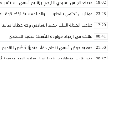
مصنع الجبس بسيدي التيجي بإقليم آسفي.. استثمار مغربي يش
18:02
مونتريال تحتفي بالمغرب… والدبلوماسية تؤكد قوة ال
23:28
صاحب الجلالة الملك محمد السادس وجه خطابا ساميا ب
12:20
تهنئة في ازدياد مولودة للأستاذ سعيد السعدي
08:41
جمعية حوض أسفي تنظم حفلًا متميزًا خُصِّص لتقديم و
21:56
وفد نقابي وتعاضدي يزور الزميل صلاح الدين بمصحة أك
20:37
الأستاذ سعيد البهالي في لمسة الوفاء لأهل العطاء
18:00
نقذوا فريق اولمبيك أسفي من الهاوية قبل فوات الآوان
17:54
بعد مسار نضالي طويل.. إدماج جميع أساتذة التعليم ا
16:57
بلاغ صحفي
14:28
لك أنت مرشح الغفلة الرجولة بين المظهر والمضمون
20:35