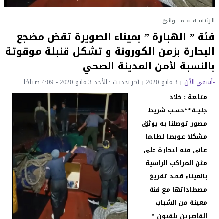
الرئيسية
»
مــــــوانئ
فئة ” الهبارة ” بميناء الصويرة تقض مضجع
البحارة بزمن الكورونة و تشكل قنبلة موقوتة
بالنسبة لأمن المدينة الصحي
-أسفي الأن
3 مايو 2020
آخر تحديث : الأحد 3 مايو 2020 - 4:09 صباحًا
متابعة : خلاد
جليلة**حسب شريط
مصور توصلنا به يوثق
مشكلا عويصا لطالما
عانى منه البحارة على
مثن المراكب الراسية
بالميناء قصد تفريغ
مصطاداتها مع فئة
معينة من الشباب
القاصرين يلقبون ”