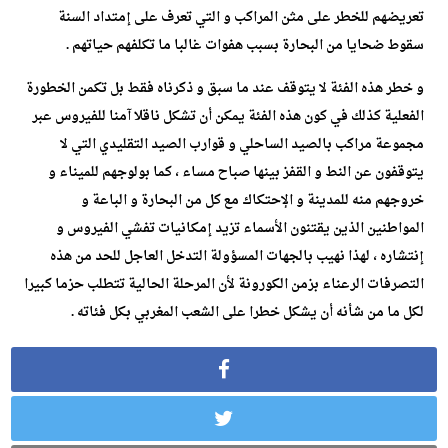
تعريضهم للخطر على مثن المراكب و التي تعرف على إمتداد السنة
سقوط ضحايا من البحارة بسبب هفوات غالبا ما تكلفهم حياتهم .
و خطر هذه الفئة لا يتوقف عند ما سبق و ذكرناه فقط بل تكمن الخطورة
الفعلية كذلك في كون هذه الفئة يمكن أن تشكل ناقلا آمنا للفيروس عبر
مجموعة مراكب بالصيد الساحلي و قوارب الصيد التقليدي التي لا
يتوقفون عن النط و القفز بينها صباح مساء ، كما بولوجهم للميناء و
خروجهم منه للمدينة و الإحتكاك مع كل من البحارة و الباعة و
المواطنين الذين يقتنون الأسماء تزيد إمكانيات تفشي الفيروس و
إنتشاره ، لهذا نهيب بالجهات المسؤولة التدخل العاجل للحد من هذه
التصرفات الرعناء بزمن الكورونة لأن المرحلة الحالية تتطلب حزما كبيرا
لكل ما من شأنه أن يشكل خطرا على الشعب المغربي بكل فئاته .