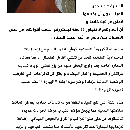
الهبارة ” و يلجون
الميناء دون أن يخضعوا
لأدنى مراقبة خاصة و
أن أعمارهم لا تتجاوز 16 سنة ليسترزقوا حسب أقوالهم من بعض
الأسماك حين ولوج مراكب الصيد للميناء .
بعز جائحة كورونة المستجد كوفيد 19 و بالرغم من الإجراءات
الإحترازية المتخذة للحد من تفشي القاتل المتسلل ، و بعز معاناة
البحارة خاصة بعد ولوج البعض منهم من بؤر تفشي الوباء كمدينة
مراكش و الحسيمة و الدار البيضاء و بظل كل الإكراهات التي تفرضها
الوضعية الحالية يزداد الوضع سوءا بفئة ” الهبارة ” أيضا حسب
تصريحاتهم دائما.
هذه الفئة التي تلج الميناء لتقفز من مركب لآخر ضاربة بعرض الحائط
سلامتها البدنية مما يجعل هؤلاء الشباب عرضة لحوادث عديدة
كالسقوط من على مثن المراكب و الغرق بالحوض المينائي ، إضافة
لإزعاجها للبحارة عند تفريغهم للأسماك مما يشتت إنتباههم و يزيد