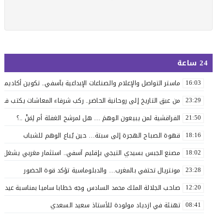
24 ساعة
ماستر التواصل والإعلام والصناعات الإبداعية بآسفي.. تكوين أكاديمي 
16:03
من عبق التاريخ إلى روحانية الحاضر.. ركب شرفاء المعاشات يكتب فصلاً 
23:29
الفراقشية لمن يبيعون الوهمَ … هل لمرشح الغفلة أم لِمَنْ ..؟
21:50
قهوة الصباح الهجرة إلى سبتة… حين يُباع الوهم للشباب
18:16
مصنع الجبس بسيدي التيجي بإقليم آسفي.. استثمار مغربي يشغل 110 عاملاً
18:02
مونتريال تحتفي بالمغرب… والدبلوماسية تؤكد قوة الحضور
23:28
صاحب الجلالة الملك محمد السادس وجه خطابا ساميا بمناسبة عيد ا
12:20
تهنئة في ازدياد مولودة للأستاذ سعيد السعدي
08:41