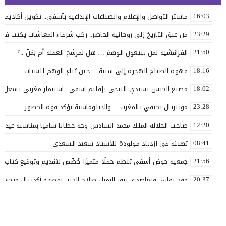
ماستر التواصل والإعلام والصناعات الإبداعية بآسفي.. تكوين أكاديمي 
16:03
من عبق التاريخ إلى روحانية الحاضر.. ركب شرفاء المعاشات يكتب فصلاً 
23:29
الفراقشية لمن يبيعون الوهمَ … هل لمرشح الغفلة أم لِمَنْ ..؟
21:50
قهوة الصباح الهجرة إلى سبتة… حين يُباع الوهم للشباب
18:16
مصنع الجبس بسيدي التيجي بإقليم آسفي.. استثمار مغربي يشغل 110 عاملاً
18:02
مونتريال تحتفي بالمغرب… والدبلوماسية تؤكد قوة الحضور
23:28
صاحب الجلالة الملك محمد السادس وجه خطابا ساميا بمناسبة عيد ا
12:20
تهنئة في ازدياد مولودة للأستاذ سعيد السعدي
08:41
جمعية حوض أسفي تنظم حفلًا متميزًا خُصِّص لتقديم وتوقيع كتاب «ل
21:56
وفد نقابي وتعاضدي يزور الزميل صلاح الدين بمصحة أكديتال ويجسد ق
20:37
الأستاذ سعيد البهالي في لمسة الوفاء لأهل العطاء
18:00
نقذوا فريق اولمبيك أسفي من الهاوية قبل فوات الآوان ..؟
17:54