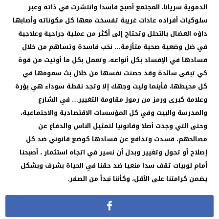
الدموية سريانا. المجتمع أصبح فاسدا وانتشرت في ذاته وعبر
سلوكيات أفراده عادات غريبة تفسخت معها كل مكوناته وأصابها
داؤه العضال بالتحلل وتحتاج إلى أكثر من عملية جراحية وعلاجية
في ضل وضعية صحية متأزمة… نخب فاسدة وتساهم من خلال
فسادها في الإفساد بكل أنواعه، وتعمل بكل ما أوتيت من قوة
كي تبقى سائدة وقد حصنت نفسها من خلال بث سمومها في
كل محيطها، فأينما وليت وجهك إلا وتجد نقطة سوداء هي بؤرة
وعلامة كبرى ورمز من رموز مقاومة التغيير… في الشارع
والمدرسة والبيت وفي كل المؤسسات الاقتصادية والاجتماعية،
وحتى التي وجدت أصلا وقانونيا لتمثيل الناس والدفاع عن
مصالحهم، فسدت وتدافع عن فسادها كوضع قانوني ضد كل
إصلاح أو تحول وتغيير وبدل أن نسير في اتجاه استثمار ، أصبحنا
أمام لوبيات تقف سدا منعيا ضد حقنا في الحياة بشرف وبشكل
يضمن كرامتنا على الأقل، وكأننا نبدأ من الصفر.