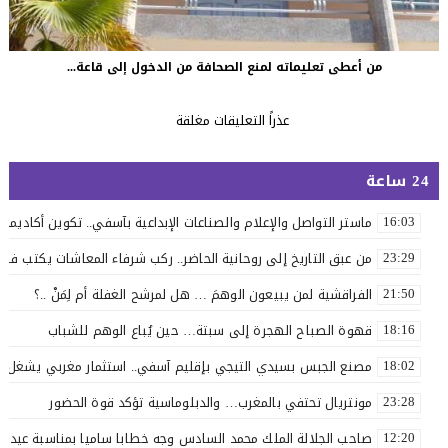
من أعطى تعليماته لمنع الصحافة من الدخول إلى قاعة...
عذراً التعليقات مغلقة
24 ساعة
ماستر التواصل والإعلام والصناعات الإبداعية بآسفي.. تكوين أكاديمي 
16:03
من عبق التاريخ إلى روحانية الحاضر.. ركب شرفاء المعاشات يكتب فصلاً 
23:29
الفراقشية لمن يبيعون الوهمَ … هل لمرشح الغفلة أم لِمَنْ ..؟
21:50
قهوة الصباح الهجرة إلى سبتة… حين يُباع الوهم للشباب
18:16
مصنع الجبس بسيدي التيجي بإقليم آسفي.. استثمار مغربي يشغل 110 عاملاً
18:02
مونتريال تحتفي بالمغرب… والدبلوماسية تؤكد قوة الحضور
23:28
صاحب الجلالة الملك محمد السادس وجه خطابا ساميا بمناسبة عيد ا
12:20