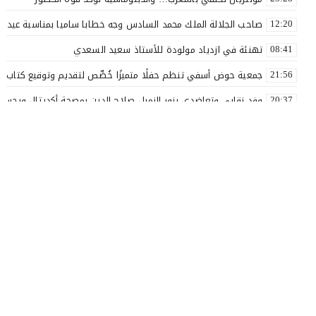
صاحب الجلالة الملك محمد السادس وجه خطابا ساميا بمناسبة عيد ا
12:20
تهنئة في ازدياد مولودة للأستاذ سعيد السعدي
08:41
جمعية حوض أسفي تنظم حفلًا متميزًا خُصِّص لتقديم وتوقيع كتاب «ل
21:56
وفد نقابي وتعاضدي يزور الزميل صلاح الدين بمصحة أكديتال ويجسد ق
20:37
الأستاذ سعيد البهالي في لمسة الوفاء لأهل العطاء
18:00
نقذوا فريق اولمبيك أسفي من الهاوية قبل فوات الآوان ..؟
17:54
بعد مسار نضالي طويل.. إدماج جميع أساتذة التعليم الأولي بآسفي 
16:57
بلاغ صحفي
14:28
لك أنت مرشح الغفلة الرجولة بين المظهر والمضمون
20:35
© 2026 جميع الحقوق محفوظة.