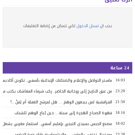
يجب ان
تسجل الدخول
لكي تتمكن من إضافة التعليقات
24 ساعة
ماستر التواصل والإعلام والصناعات الإبداعية بآسفي.. تكوين أكاديمي 
16:03
من عبق التاريخ إلى روحانية الحاضر.. ركب شرفاء المعاشات يكتب فصلاً 
23:29
الفراقشية لمن يبيعون الوهمَ … هل لمرشح الغفلة أم لِمَنْ ..؟
21:50
قهوة الصباح الهجرة إلى سبتة… حين يُباع الوهم للشباب
18:16
مصنع الجبس بسيدي التيجي بإقليم آسفي.. استثمار مغربي يشغل 110 عاملاً
18:02
مونتريال تحتفي بالمغرب… والدبلوماسية تؤكد قوة الحضور
23:28