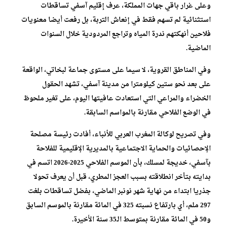
وعلى غرار باقي جهات المملكة، عرف إقليم آسفي تساقطات
استثنائية لم تسهم فقط في إنعاش التربة، بل رفعت أيضا معنويات
فلاحين أنهكتهم ندرة المياه وتراجع المردودية خلال السنوات
الماضية.
وفي المناطق القروية، لا سيما على مستوى جماعة لبخاتي، الواقعة
على بعد نحو ستين كيلومترا من مدينة آسفي، تشهد الحقول
الخضراء والمراعي التي استعادت عافيتها اليوم، على تغير ملحوظ
في الوضع الفلاحي مقارنة بالمواسم السابقة.
وفي تصريح لوكالة المغرب العربي للأنباء، أفادت رئيسة مصلحة
الإحصائيات والحماية الاجتماعية بالمديرية الإقليمية للفلاحة
بآسفي، خديجة لمسلك، بأن الموسم الفلاحي 2025-2026 اتسم في
بدايته بتأخر انطلاقته بسبب العجز المطري، قبل أن يعرف تحولا
جذريا ابتداء من نهاية شهر نونبر الماضي، بفضل تساقطات بلغت
297 ملم، أي بارتفاع نسبته 325 في المائة مقارنة بالموسم السابق
و50 في المائة مقارنة بمتوسط الـ35 سنة الأخيرة.