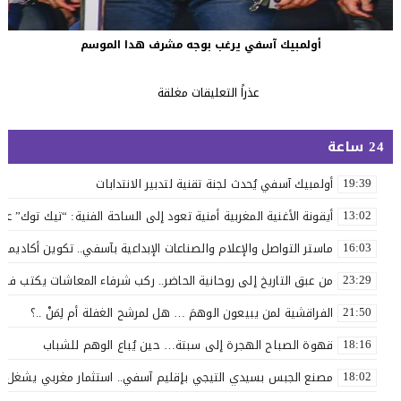
أولمبيك آسفي يرغب بوجه مشرف هدا الموسم
عذراً التعليقات مغلقة
24 ساعة
أولمبيك آسفي يُحدث لجنة تقنية لتدبير الانتدابات
19:39
أيقونة الأغنية المغربية أمنية تعود إلى الساحة الفنية: “تيك توك” ع
13:02
ماستر التواصل والإعلام والصناعات الإبداعية بآسفي.. تكوين أكاديمي 
16:03
من عبق التاريخ إلى روحانية الحاضر.. ركب شرفاء المعاشات يكتب فصلاً 
23:29
الفراقشية لمن يبيعون الوهمَ … هل لمرشح الغفلة أم لِمَنْ ..؟
21:50
قهوة الصباح الهجرة إلى سبتة… حين يُباع الوهم للشباب
18:16
مصنع الجبس بسيدي التيجي بإقليم آسفي.. استثمار مغربي يشغل 110 عاملاً
18:02