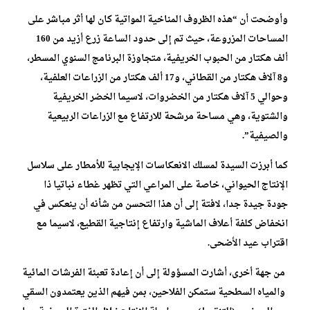
وأوضحت أن “هذه الظروف المناخية المواتية كان لها أثر مباشر على
المساحات المزروعة، حيث تم إلى حدود الساعة زرع أزيد من 160
ألف هكتار من الحبوب الخريفية، متجاوزة البرنامج السنوي المسطر،
و8 آلاف هكتار من القطاني، و17 ألف هكتار من الزراعات العلفية،
وحوالي 5 آلاف هكتار من الخضروات، لاسيما الخضر الخريفية
والشتوية، وهي مساحة مرشحة للارتفاع مع الزراعات الربيعية
والصيفية”.
كما أبرزت السيدة لمسلك الانعكاسات الإيجابية للأمطار على سلاسل
الإنتاج الحيواني، خاصة على المراعي التي تظهر غطاء نباتيا ذا
جودة جيدة جدا، لافتة إلى أن هذا التحسن من شأنه أن ينعكس في
انخفاض كلفة أعلاف الماشية وارتفاع إنتاجية القطيع، لاسيما مع
اقتراب عيد الأضحى.
من جهة أخرى، أشارت المسؤولة إلى أن إعادة تعبئة الفرشات المائية
والمياه السطحية ستمكن الفلاحين، بمن فيهم الذين يعتمدون السقي