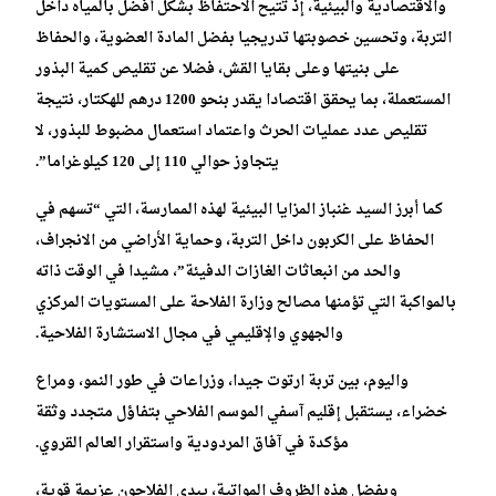
والاقتصادية والبيئية، إذ تتيح الاحتفاظ بشكل أفضل بالمياه داخل
التربة، وتحسين خصوبتها تدريجيا بفضل المادة العضوية، والحفاظ
على بنيتها وعلى بقايا القش، فضلا عن تقليص كمية البذور
المستعملة، بما يحقق اقتصادا يقدر بنحو 1200 درهم للهكتار، نتيجة
تقليص عدد عمليات الحرث واعتماد استعمال مضبوط للبذور، لا
يتجاوز حوالي 110 إلى 120 كيلوغراما”.
كما أبرز السيد غنباز المزايا البيئية لهذه الممارسة، التي “تسهم في
الحفاظ على الكربون داخل التربة، وحماية الأراضي من الانجراف،
والحد من انبعاثات الغازات الدفيئة”، مشيدا في الوقت ذاته
بالمواكبة التي تؤمنها مصالح وزارة الفلاحة على المستويات المركزي
والجهوي والإقليمي في مجال الاستشارة الفلاحية.
واليوم، بين تربة ارتوت جيدا، وزراعات في طور النمو، ومراع
خضراء، يستقبل إقليم آسفي الموسم الفلاحي بتفاؤل متجدد وثقة
مؤكدة في آفاق المردودية واستقرار العالم القروي.
وبفضل هذه الظروف المواتية، يبدي الفلاحون عزيمة قوية،