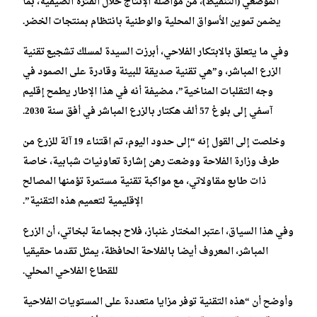
الموضعي (التنقيط)، من مواصلة الإنتاج خلال الفترة الصيفية، بما
يضمن تموين الأسواق المحلية والوطنية بانتظام بمنتجات الخضر.
وفي ما يتعلق بالابتكار الفلاحي، أبرزت السيدة لمسلك تشجيع تقنية
الزرع المباشر، و”هي تقنية صديقة للبيئة وقادرة على الصمود في
وجه التقلبات المناخية”، مضيفة أنه في هذا الإطار يطمح إقليم
آسفي إلى بلوغ 57 ألف هكتار بالزرع المباشر في أفق سنة 2030.
وخلصت إلى القول إنه “إلى حدود اليوم، تم اقتناء 19 آلة للزرع من
طرف وزارة الفلاحة ووضعت رهن إشارة تعاونيات شبابية، خاصة
ذات طابع مقاولاتي، مع مواكبة تقنية مستمرة تؤمنها المصالح
الإقليمية لتعميم هذه التقنية”.
وفي هذا السياق، اعتبر المختار غنباز، فلاح بجماعة لبخاتي، أن الزرع
المباشر، المعروف أيضا بالفلاحة الحافظة، يمثل تقدما حقيقيا
للقطاع الفلاحي المحلي.
وأوضح أن “هذه التقنية توفر مزايا متعددة على المستويات الفلاحية