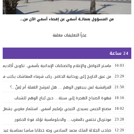
من المسؤول بعمالـــة أسفي عن إقصاء أسفي الآن من...
عذراً التعليقات مغلقة
24 ساعة
ماستر التواصل والإعلام والصناعات الإبداعية بآسفي.. تكوين أكاديمي 
16:03
من عبق التاريخ إلى روحانية الحاضر.. ركب شرفاء المعاشات يكتب فصلاً 
23:29
الفراقشية لمن يبيعون الوهمَ … هل لمرشح الغفلة أم لِمَنْ ..؟
21:50
قهوة الصباح الهجرة إلى سبتة… حين يُباع الوهم للشباب
18:16
مصنع الجبس بسيدي التيجي بإقليم آسفي.. استثمار مغربي يشغل 110 عاملاً
18:02
مونتريال تحتفي بالمغرب… والدبلوماسية تؤكد قوة الحضور
23:28
صاحب الجلالة الملك محمد السادس وجه خطابا ساميا بمناسبة عيد ا
12:20