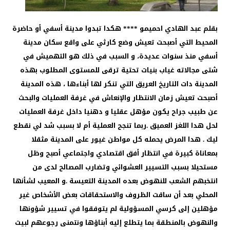
بقلم عبد الهادي احميمو ****
هكدا تبدوا مدينة أسفي أو حاضرة
المحيط التي أصبحت تعيش وضع كارثي على واقع سكان مدينة
أسفي منذ سنوات عديدة، و السبب في ذلك هو التهميش في
شتى مجالاته غياب بنيات تحتية ترقى للمستوى المطلوب بهذه
المدينة دات التاريخ العريق التي تنكر لها أبناءها ، هذه المدينة
أصبحت تعيش زمان الانتظار والإنعاش في غرفة العمليات والبحث
عن طبيب جراح يكون مؤهل عقليا و دهنيا داخل غرفة العمليات
لحل هدا اللغز العميق .ربما تنجح العملية أم لا بسبب شد لي نقطع
ليك . هدا المرض يحمله كل مواطن غيور على المدينة مثقلا
بمعاناة كبيرة في انتظار أفق اقتصادي واجتماعي أصبح وظل
مستحيلا بسبب التسيير العشوائي وتضارب المصالح لدى من
انتخبهم الشعب للنهوض بعده المدينة التعيسة .و المعيب لشأنها
المحلي بعد أن ساقت الظروف والاستحقاقات بعض الأشخاص غير
مؤهلين إلى كرسي المسؤولية لم يتوفقوا في تسيير شؤونها
والنهوض بالمنطقة بما يتطلع إليه أبناؤها ونتمنى رجوعهم لبيت