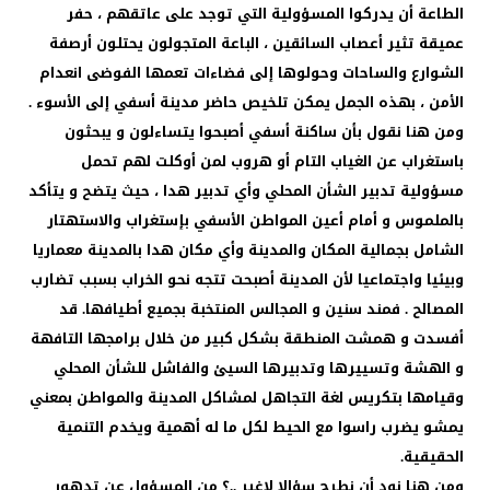
الطاعة أن يدركوا المسؤولية التي توجد على عاتقهم ، حفر
عميقة تثير أعصاب السائقين ، الباعة المتجولون يحتلون أرصفة
الشوارع والساحات وحولوها إلى فضاءات تعمها الفوضى انعدام
الأمن ، بهذه الجمل يمكن تلخيص حاضر مدينة أسفي إلى الأسوء .
ومن هنا نقول بأن ساكنة أسفي أصبحوا يتساءلون و يبحثون
باستغراب عن الغياب التام أو هروب لمن أوكلت لهم تحمل
مسؤولية تدبير الشأن المحلي وأي تدبير هدا ، حيث يتضح و يتأكد
بالملموس و أمام أعين المواطن الأسفي بإستغراب والاستهتار
الشامل بجمالية المكان والمدينة وأي مكان هدا بالمدينة معماريا
وبيئيا واجتماعيا لأن المدينة أصبحت تتجه نحو الخراب بسبب تضارب
المصالح . فمند سنين و المجالس المنتخبة بجميع أطيافها. قد
أفسدت و همشت المنطقة بشكل كبير من خلال برامجها التافهة
و الهشة وتسييرها وتدبيرها السيئ والفاشل للشأن المحلي
وقيامها بتكريس لغة التجاهل لمشاكل المدينة والمواطن بمعني
يمشو يضرب راسوا مع الحيط لكل ما له أهمية ويخدم التنمية
الحقيقية.
ومن هنا نود أن نطرح سؤالا لاغير ..؟ من المسؤول عن تدهور