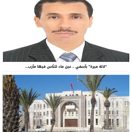
“لالة ميرة” بآسفي .. عين ماء للنّاس فيها مآرب...