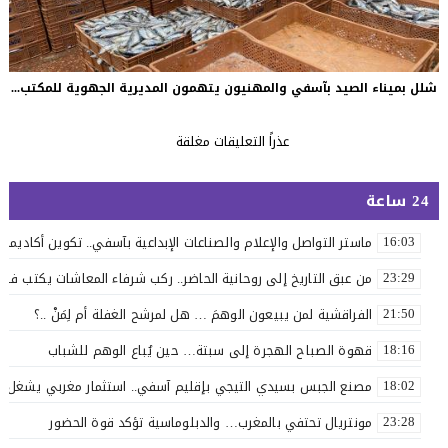
شلل بميناء الصيد بآسفي والمهنيون يتهمون المديرية الجهوية للمكتب...
عذراً التعليقات مغلقة
24 ساعة
ماستر التواصل والإعلام والصناعات الإبداعية بآسفي.. تكوين أكاديمي 
16:03
من عبق التاريخ إلى روحانية الحاضر.. ركب شرفاء المعاشات يكتب فصلاً 
23:29
الفراقشية لمن يبيعون الوهمَ … هل لمرشح الغفلة أم لِمَنْ ..؟
21:50
قهوة الصباح الهجرة إلى سبتة… حين يُباع الوهم للشباب
18:16
مصنع الجبس بسيدي التيجي بإقليم آسفي.. استثمار مغربي يشغل 110 عاملاً
18:02
مونتريال تحتفي بالمغرب… والدبلوماسية تؤكد قوة الحضور
23:28